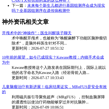
CAR-T天价抗癌药真的这么神奇？
下一篇：
未来每个新生儿都进行基因组测序会成为现实
吗？全基因组测序在遗传病检测中
神外资讯相关文章
开颅术中的“神操作”：医生叫醒孩子聊天
术中唤醒开颅术，也被称为"唤醒麻醉下功能区脑肿瘤切
除术"，是脑外科医生针对不同...
更新时间：2026-07-27 10:51:32
10年前的展望，如今已成现实？Kawase教授：内镜手术会成
为中
Kawase教授将这个入路发表在国际期刊上，国际上就以
他的名字命名为Kawase入路（经岩骨前入路...
更新时间：2026-07-17 10:33:43
儿童脑瘤治疗有新进展！临床结果证实，MRgFUS是安全有效
的
利用磁共振引导聚焦超声（MRgFUS），控制血脑屏障
的通透性以使治疗药物能够穿过并对抗脑肿...
更新时间：2026-07-09 10:06:51