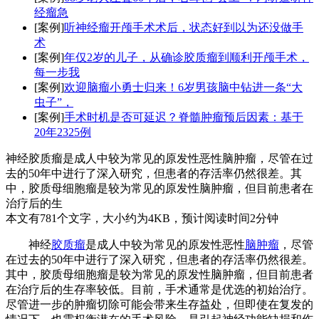
经瘤急
[案例]
听神经瘤开颅手术术后，状态好到以为还没做手
术
[案例]
年仅2岁的儿子，从确诊胶质瘤到顺利开颅手术，
每一步我
[案例]
欢迎脑瘤小勇士归来！6岁男孩脑中钻进一条“大
虫子”，
[案例]
手术时机是否可延迟？脊髓肿瘤预后因素：基于
20年2325例
神经胶质瘤是成人中较为常见的原发性恶性脑肿瘤，尽管在过
去的50年中进行了深入研究，但患者的存活率仍然很差。其
中，胶质母细胞瘤是较为常见的原发性脑肿瘤，但目前患者在
治疗后的生
本文有781个文字，大小约为4KB，预计阅读时间2分钟
神经
胶质瘤
是成人中较为常见的原发性恶性
脑肿瘤
，尽管
在过去的50年中进行了深入研究，但患者的存活率仍然很差。
其中，胶质母细胞瘤是较为常见的原发性脑肿瘤，但目前患者
在治疗后的生存率较低。目前，手术通常是优选的初始治疗。
尽管进一步的肿瘤切除可能会带来生存益处，但即使在复发的