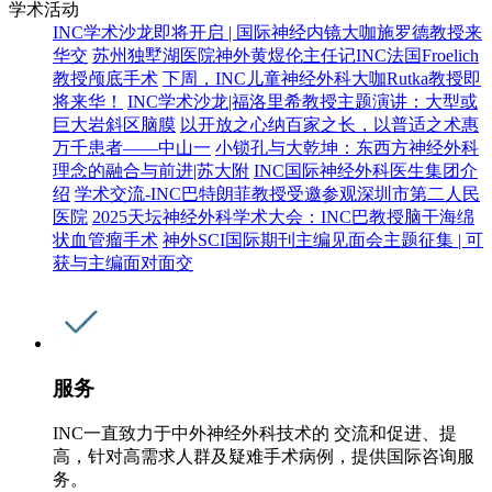
学术活动
INC学术沙龙即将开启 | 国际神经内镜大咖施罗德教授来
华交
苏州独墅湖医院神外黄煜伦主任记INC法国Froelich
教授颅底手术
下周，INC儿童神经外科大咖Rutka教授即
将来华！
INC学术沙龙|福洛里希教授主题演讲：大型或
巨大岩斜区脑膜
以开放之心纳百家之长，以普适之术惠
万千患者——中山一
小锁孔与大乾坤：东西方神经外科
理念的融合与前进|苏大附
INC国际神经外科医生集团介
绍
学术交流-INC巴特朗菲教授受邀参观深圳市第二人民
医院
2025天坛神经外科学术大会：INC巴教授脑干海绵
状血管瘤手术
神外SCI国际期刊主编见面会主题征集 | 可
获与主编面对面交
服务
INC一直致力于中外神经外科技术的 交流和促进、提
高，针对高需求人群及疑难手术病例，提供国际咨询服
务。