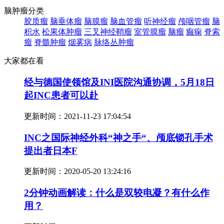
脑肿瘤分类
胶质瘤
脑垂体瘤
脑膜瘤
脑血管瘤
听神经瘤
颅咽管瘤
脑
积水
松果体肿瘤
三叉神经鞘瘤
室管膜瘤
脑瘤
癫痫
脊索
瘤
脊髓肿瘤
烟雾病
脉络丛肿瘤
大家都在看
经与德国使领馆及INI医院沟通协调，5月18日
起INC患者可以赴
更新时间：
2021-11-23 17:04:54
INC之国际神经外科“神之手“、颅底锁孔手术
提出者日本F
更新时间：
2020-05-20 13:24:16
2分钟动画解读：什么是双较电凝？有什么作
用？