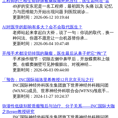
工程师的三根生命静脉被脑膜瘤死死压住，医生如何在“雷
49岁的安东尼是一名工程师，最初因为 头痛 以及 记忆
力与思维能力开始出现问题 到医院就诊...
更新时间：2026-06-12 10:19:44
AI对医学的影响有多大？会不会取代医生？
老师站起来拿起白大褂，说了一句：你说的取代，换一
种问法。你愿不愿意让一台机器替你承...
更新时间：2026-06-04 10:47:48
开颅手术都没切掉我的脑瘤，医生最后从鼻子把它“掏”了
手术操作细节：切除左侧中鼻甲后，开放蝶窦和上颌
窦。在蝶窦侧壁可见肿瘤膨出。对视神经...
更新时间：2026-06-03 09:44:00
「预告」INC国际福洛里希教授12月北京天坛之行
INC国际神经外科医生集团旗下世界神经外科顾问团
(WANG)成员、世界神经外科联合会(WFNS)颅底手...
更新时间：2024-11-27 10:24:37
弥漫性低级别胶质瘤预后与治疗、分子关系——INC国际大咖
之Berger教授研究
INC国际神经外科医生集团旗下世界神经外科顾问团