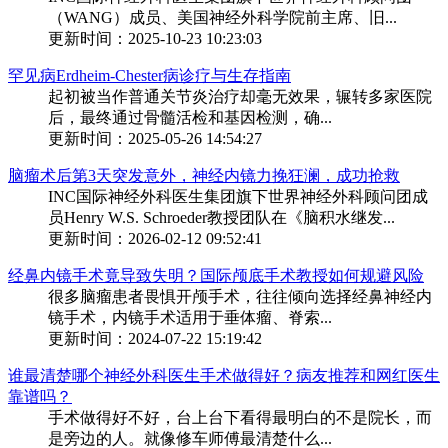
（WANG）成员、美国神经外科学院前主席、旧...
更新时间：2025-10-23 10:23:03
罕见病Erdheim-Chester病诊疗与生存指南
起初被当作普通关节炎治疗却毫无效果，辗转多家医院
后，最终通过骨髓活检和基因检测，确...
更新时间：2025-05-26 14:54:27
脑瘤术后第3天突发意外，神经内镜力挽狂澜，成功抢救
INC国际神经外科医生集团旗下世界神经外科顾问团成
员Henry W.S. Schroeder教授团队在《脑积水继发...
更新时间：2026-02-12 09:52:41
经鼻内镜手术竟导致失明？国际颅底手术教授如何规避风险
很多脑瘤患者畏惧开颅手术，往往倾向选择经鼻神经内
镜手术，内镜手术适用于垂体瘤、脊索...
更新时间：2024-07-22 15:19:42
谁最清楚哪个神经外科医生手术做得好？病友推荐和网红医生
靠谱吗？
手术做得好不好，台上台下看得最明白的不是院长，而
是旁边的人。就像修车师傅最清楚什么...