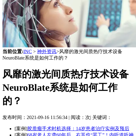
当前位置:
INC
>
神外资讯
>风靡的激光间质热疗技术设备
NeuroBlate系统是如何工作的？
风靡的激光间质热疗技术设备
NeuroBlate系统是如何工作
的？
发布时间：
2021-09-16 11:56:34 |
阅读：
次|
关键词：
[案例]
胶质瘤手术时机选择：14岁患者治疗实例及预后
[案例]
68岁老人左聋60年后，右耳也“罢工”！内听道听神