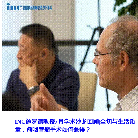
INC施罗德教授7月学术沙龙回顾|全切与生活质
量，颅咽管瘤手术如何兼得？