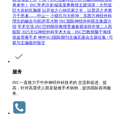
将来华！
INC学术沙龙|福洛里希教授主题演讲：大型或
巨大岩斜区脑膜
以开放之心纳百家之长，以普适之术惠
万千患者——中山一
小锁孔与大乾坤：东西方神经外科
理念的融合与前进|苏大附
INC国际神经外科医生集团介
绍
学术交流-INC巴特朗菲教授受邀参观深圳市第二人民
医院
2025天坛神经外科学术大会：INC巴教授脑干海绵
状血管瘤手术
神外SCI国际期刊主编见面会主题征集 | 可
获与主编面对面交
服务
INC一直致力于中外神经外科技术的 交流和促进、提
高，针对高需求人群及疑难手术病例，提供国际咨询服
务。