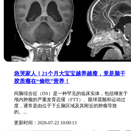
急哭家人！21个月大宝宝越养越瘦，竟是脑干
胶质瘤在“偷吃”营养！
间脑综合征（DS）是一种罕见的临床实体，包括继发于
颅内肿瘤的严重发育迟缓（FTT）、眼球震颤和运动过
度，通常是由位于下丘脑区域及其附近的肿瘤导致
的。...
更新时间：2026-07-22 10:00:13