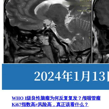
WHO I级良性脑瘤为何反复复发？颅咽管瘤
Ki67指数高≠风险高，真正该看什么？