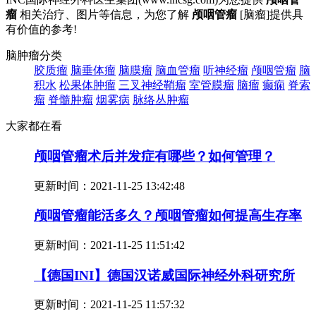
瘤
相关治疗、图片等信息，为您了解
颅咽管瘤
[脑瘤]提供具
有价值的参考!
脑肿瘤分类
胶质瘤
脑垂体瘤
脑膜瘤
脑血管瘤
听神经瘤
颅咽管瘤
脑
积水
松果体肿瘤
三叉神经鞘瘤
室管膜瘤
脑瘤
癫痫
脊索
瘤
脊髓肿瘤
烟雾病
脉络丛肿瘤
大家都在看
颅咽管瘤术后并发症有哪些？如何管理？
更新时间：
2021-11-25 13:42:48
颅咽管瘤能活多久？颅咽管瘤如何提高生存率
更新时间：
2021-11-25 11:51:42
【德国INI】德国汉诺威国际神经外科研究所
更新时间：
2021-11-25 11:57:32