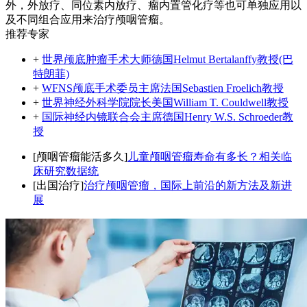
外，外放疗、同位素内放疗、瘤内置管化疗等也可单独应用以
及不同组合应用来治疗颅咽管瘤。
推荐专家
+
世界颅底肿瘤手术大师德国Helmut Bertalanffy教授(巴
特朗菲)
+
WFNS颅底手术委员主席法国Sebastien Froelich教授
+
世界神经外科学院院长美国William T. Couldwell教授
+
国际神经内镜联合会主席德国Henry W.S. Schroeder教
授
[颅咽管瘤能活多久]
儿童颅咽管瘤寿命有多长？相关临
床研究数据统
[出国治疗]
治疗颅咽管瘤，国际上前沿的新方法及新进
展