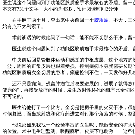
医生说这个问题问到了功能区胶质瘤手术最核心的矛盾。留一点
本文有731个文字，大小约为4KB，预计阅读时间2分钟
右手麻了两个月，查出来中央前回一个
胶质瘤
。不大，三
始有点不太利索了。
术前谈话的时候他问了一句话：能不能不切那么干净，留
医生说这个问题问到了功能区胶质瘤手术最核心的矛盾。留一
中央前后回是管肢体运动和感觉的中枢皮层。这个地方的胶
一波，周围的正常皮层也跟着受损。控制癫痫本身就需要长期
功能区胶质瘤次全切后的患者，癫痫控制不住，一天发作好几
还不只是癫痫。残留肿瘤往后总要进展的，进展了就得放疗、
健康的"，再接受放疗的时候，发生放射性坏死的概率比全切
不可逆的。
医生给他打了一个比方。全切是把房子里的火灭干净，虽然
时候复燃，而当放射线和化疗药进去对付那个角落的时候，整
他说那如果我找一个经验丰富的医生呢，能做安全的扩大切除
的位置。术中电生理监测、唤醒麻醉、皮层下电刺激——这些