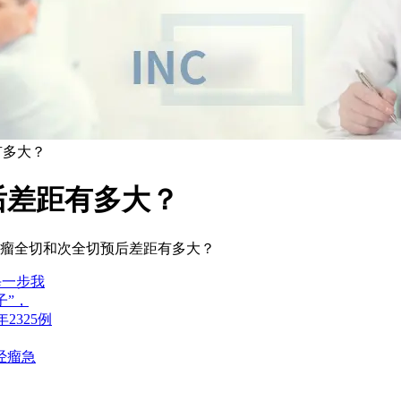
有多大？
后差距有多大？
瘤全切和次全切预后差距有多大？
每一步我
子”，
2325例
经瘤急