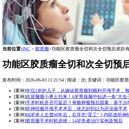
当前位置:
INC
>
胶质瘤
>功能区胶质瘤全切和次全切预后差距
功能区胶质瘤全切和次全切预
发布时间：
2026-06-03 11:21:54 |
阅读：
次|
关键词：功能区胶质
[案例]
年仅2岁的儿子，从确诊胶质瘤到顺利开颅手术，
[案例]
欢迎脑瘤小勇士归来！6岁男孩脑中钻进一条“大虫
[案例]
手术时机是否可延迟？脊髓肿瘤预后因素：基于20年
[案例]
听神经瘤开颅手术术后，状态好到以为还没做手术
[案例]
68岁老人左聋60年后，右耳也“罢工”！内听道听神
[案例]
胶质瘤手术时机选择：14岁患者治疗实例及预后