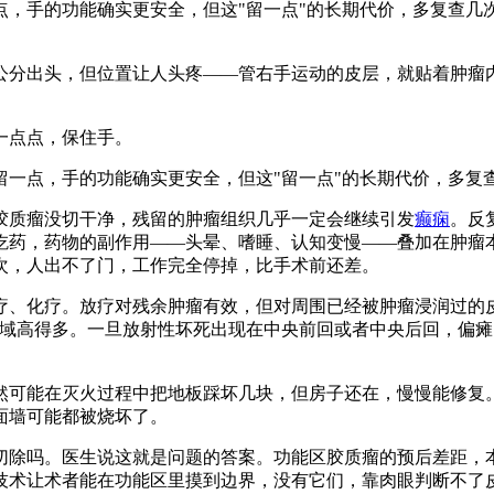
，手的功能确实更安全，但这"留一点"的长期代价，多复查几
公分出头，但位置让人头疼——管右手运动的皮层，就贴着肿瘤
一点点，保住手。
点，手的功能确实更安全，但这"留一点"的长期代价，多复
质瘤没切干净，残留的肿瘤组织几乎一定会继续引发
癫痫
。反
吃药，药物的副作用——头晕、嗜睡、认知变慢——叠加在肿瘤
次，人出不了门，工作完全停掉，比手术前还差。
化疗。放疗对残余肿瘤有效，但对周围已经被肿瘤浸润过的皮
区域高得多。一旦放射性坏死出现在中央前回或者中央后回，偏
可能在灭火过程中把地板踩坏几块，但房子还在，慢慢能修复。
面墙可能都被烧坏了。
吗。医生说这就是问题的答案。功能区胶质瘤的预后差距，本质
技术让术者能在功能区里摸到边界，没有它们，靠肉眼判断不了