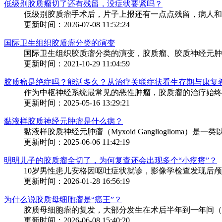
低级别胶质瘤切了还有残留，没症状要紧吗？
低级别胶质瘤手术后，片子上报还有一点点残留，病人和家
更新时间：2026-07-08 11:52:24
国际卫生组织胶质瘤分类的演变
国际卫生组织胶质瘤分类的演变，胶质瘤、胶质神经元肿瘤
更新时间：2021-10-29 11:04:59
胶质瘤是绝症吗？能活多久？从治疗关联症状看生存期与康复
作为中枢神经系统最常见的恶性肿瘤，胶质瘤的治疗始终伴
更新时间：2025-05-16 13:29:21
黏液样胶质神经元肿瘤是什么病？
黏液样胶质神经元肿瘤（Myxoid Ganglioglioma）是
更新时间：2025-06-06 11:42:19
明明儿子的胶质瘤全切了，为何复查还会出现多个“小疙瘩”？
10岁男性患儿安格因呕吐症状就诊，影像学检查发现后颅窝区域存在
更新时间：2026-01-28 16:56:19
为什么说胶质母细胞瘤是“癌王”？
胶质母细胞瘤的复发，大部分发生在术后半年到一年间（需
更新时间：2026-06-08 15:40:20