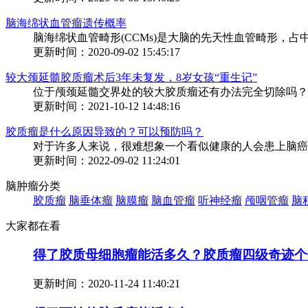
脑海绵状血管瘤遗传概率
脑海绵状血管畸形(CCMs)是大脑的先天性血管畸形，占中枢
更新时间：2020-09-02 15:45:17
较大颈延髓胶质瘤术后3年未复发，8岁女孩“重生记”
位于颅颈延髓交界处的较大胶质瘤还有办法完全切除吗？..
更新时间：2021-10-12 14:48:16
胶质瘤是什么原因导致的？可以预防吗？
对于许多人来说，很难想象一个看似健康的人会患上脑癌。
更新时间：2022-09-02 11:24:01
脑肿瘤分类
胶质瘤
脑垂体瘤
脑膜瘤
脑血管瘤
听神经瘤
颅咽管瘤
脑
大家都在看
得了胶质母细胞瘤能活多久？胶质瘤四级奇迹个
更新时间：
2020-11-24 11:40:21