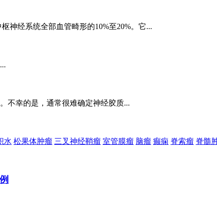
神经系统全部血管畸形的10%至20%。它...
.
不幸的是，通常很难确定神经胶质...
积水
松果体肿瘤
三叉神经鞘瘤
室管膜瘤
脑瘤
癫痫
脊索瘤
脊髓
例