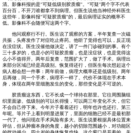
清。影像科报的是"可疑低级别胶质瘤"。"可疑"两个字不代表
百分百，不开刀谁都拿不到病理。但医生说他当神经外科医生
这些年，影像科报"可疑胶质瘤"的，最后病理证实的概率不
低。影像科不会随便写这两个字。
他问观察行不行。医生说了观察的方案，半年复查一次磁
共振，头疼发作了对症吃止疼药。他听了觉得也可以，反正现
在没症状。医生没催他做决定，讲了一件门诊碰到的事。有个
三十多岁的，也是小的可疑胶质瘤，也是没症状，也是觉得这
么小不值得开。两年后复查，范围扩大了，做了手术。病理出
来部分区域已经是高级别。恢复得还行，但医生每次想起这个
病人都会想一件事：两年前做，病理大概率还是低级别。两年
后再做，同一个手术，病理不一样了。代价不体现在手术本
身，体现在两年里细胞发生的变化，那些变化是不可逆的。
胶质瘤这东西，它不长成一个球待在那里。它往周围脑组
织里面渗。低级别的可以长得慢，可以两三年变化不大，但它
不会自己停下来。今年片子看着还行，明年也许也还行。第三
年呢。等片子上看到明显进展了，里面的细胞已经不是最初那
一代了。他问现在手术风险有多大。医生说要根据具体位置来
评估，但从肿瘤本身的角度，越小的切除范围越小，对功能区
的扰动越少。四十岁的身体恢复也快。这个窗口是开着的，关