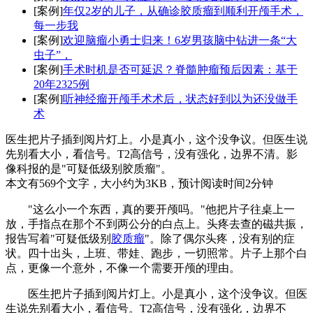
[案例]
年仅2岁的儿子，从确诊胶质瘤到顺利开颅手术，
每一步我
[案例]
欢迎脑瘤小勇士归来！6岁男孩脑中钻进一条“大
虫子”，
[案例]
手术时机是否可延迟？脊髓肿瘤预后因素：基于
20年2325例
[案例]
听神经瘤开颅手术术后，状态好到以为还没做手
术
医生把片子插到阅片灯上。小是真小，这个没争议。但医生说
先别看大小，看信号。T2高信号，没有强化，边界不清。影
像科报的是"可疑低级别胶质瘤"。
本文有569个文字，大小约为3KB，预计阅读时间2分钟
"这么小一个东西，真的要开颅吗。"他把片子往桌上一
放，手指点在那个不到两公分的白点上。头疼去查的磁共振，
报告写着"可疑低级别
胶质瘤
"。除了偶尔头疼，没有别的症
状。四十出头，上班、带娃、跑步，一切照常。片子上那个白
点，更像一个意外，不像一个需要开颅的理由。
医生把片子插到阅片灯上。小是真小，这个没争议。但医
生说先别看大小，看信号。T2高信号，没有强化，边界不