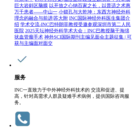
巨大岩斜区脑膜
以开放之心纳百家之长，以普适之术惠
万千患者——中山一
小锁孔与大乾坤：东西方神经外科
理念的融合与前进|苏大附
INC国际神经外科医生集团介
绍
学术交流-INC巴特朗菲教授受邀参观深圳市第二人民
医院
2025天坛神经外科学术大会：INC巴教授脑干海绵
状血管瘤手术
神外SCI国际期刊主编见面会主题征集 | 可
获与主编面对面交
服务
INC一直致力于中外神经外科技术的 交流和促进、提
高，针对高需求人群及疑难手术病例，提供国际咨询服
务。