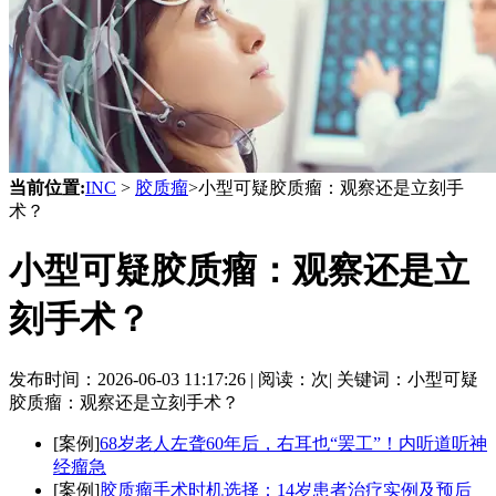
当前位置:
INC
>
胶质瘤
>小型可疑胶质瘤：观察还是立刻手
术？
小型可疑胶质瘤：观察还是立
刻手术？
发布时间：
2026-06-03 11:17:26 |
阅读：
次|
关键词：小型可疑
胶质瘤：观察还是立刻手术？
[案例]
68岁老人左聋60年后，右耳也“罢工”！内听道听神
经瘤急
[案例]
胶质瘤手术时机选择：14岁患者治疗实例及预后