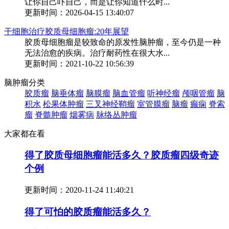
让你自己吓自己，而是让你知道什么时...
更新时间：2026-04-15 13:40:07
干细胞治疗胶质母细胞瘤:20年展望
胶质母细胞瘤是较致命的原发性脑肿瘤，至今仍是一种
无法治愈的疾病。治疗耐药性在很大水...
更新时间：2021-10-22 10:56:39
脑肿瘤分类
胶质瘤
脑垂体瘤
脑膜瘤
脑血管瘤
听神经瘤
颅咽管瘤
脑
积水
松果体肿瘤
三叉神经鞘瘤
室管膜瘤
脑瘤
癫痫
脊索
瘤
脊髓肿瘤
烟雾病
脉络丛肿瘤
大家都在看
得了胶质母细胞瘤能活多久？胶质瘤四级奇迹
个例
更新时间：
2020-11-24 11:40:21
得了可怕的胶质瘤能活多久？