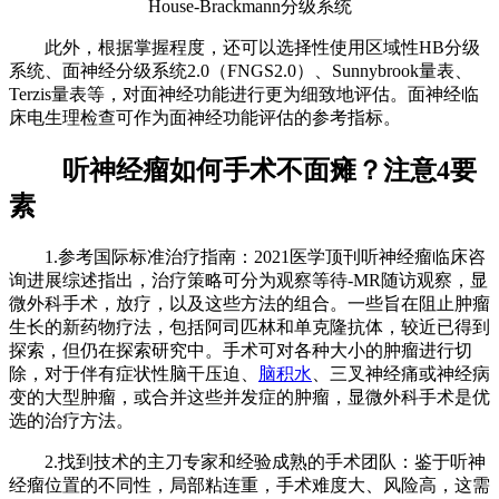
House-Brackmann分级系统
此外，根据掌握程度，还可以选择性使用区域性HB分级
系统、面神经分级系统2.0（FNGS2.0）、Sunnybrook量表、
Terzis量表等，对面神经功能进行更为细致地评估。面神经临
床电生理检查可作为面神经功能评估的参考指标。
听神经瘤如何手术不面瘫？注意4要
素
1.参考国际标准治疗指南：2021医学顶刊听神经瘤临床咨
询进展综述指出，治疗策略可分为观察等待-MR随访观察，显
微外科手术，放疗，以及这些方法的组合。一些旨在阻止肿瘤
生长的新药物疗法，包括阿司匹林和单克隆抗体，较近已得到
探索，但仍在探索研究中。手术可对各种大小的肿瘤进行切
除，对于伴有症状性脑干压迫、
脑积水
、三叉神经痛或神经病
变的大型肿瘤，或合并这些并发症的肿瘤，显微外科手术是优
选的治疗方法。
2.找到技术的主刀专家和经验成熟的手术团队：鉴于听神
经瘤位置的不同性，局部粘连重，手术难度大、风险高，这需