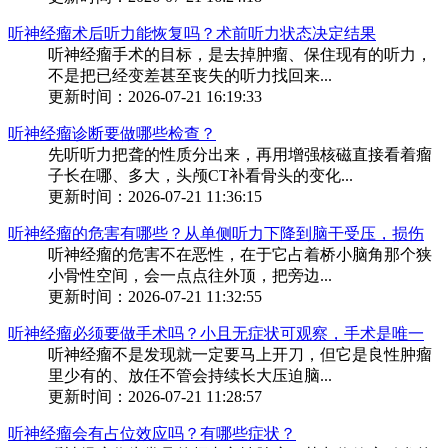
听神经瘤术后听力能恢复吗？术前听力状态决定结果
听神经瘤手术的目标，是去掉肿瘤、保住现有的听力，
不是把已经变差甚至丧失的听力找回来...
更新时间：2026-07-21 16:19:33
听神经瘤诊断要做哪些检查？
先听听力把聋的性质分出来，再用增强核磁直接看着瘤
子长在哪、多大，头颅CT补看骨头的变化...
更新时间：2026-07-21 11:36:15
听神经瘤的危害有哪些？从单侧听力下降到脑干受压，损伤
听神经瘤的危害不在恶性，在于它占着桥小脑角那个狭
小骨性空间，会一点点往外顶，把旁边...
更新时间：2026-07-21 11:32:55
听神经瘤必须要做手术吗？小且无症状可观察，手术是唯一
听神经瘤不是发现就一定要马上开刀，但它是良性肿瘤
里少有的、放任不管会持续长大压迫脑...
更新时间：2026-07-21 11:28:57
听神经瘤会有占位效应吗？有哪些症状？