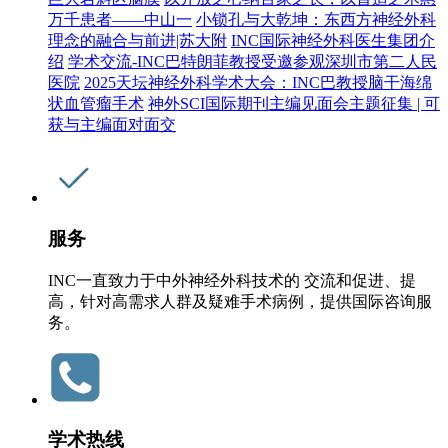
万千患者——中山一
小锁孔与大乾坤：东西方神经外科
理念的融合与前进|苏大附
INC国际神经外科医生集团介
绍
学术交流-INC巴特朗菲教授受邀参观深圳市第二人民
医院
2025天坛神经外科学术大会：INC巴教授脑干海绵
状血管瘤手术
神外SCI国际期刊主编见面会主题征集 | 可
获与主编面对面交
服务
INC一直致力于中外神经外科技术的 交流和促进、提
高，针对高需求人群及疑难手术病例，提供国际咨询服
务。
学术热线