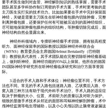
要手术医生做到对血管、神经解剖知识的熟练掌握，需要手术
团队甚至多学科协作制订周密的手术方案，手术时更考验的是
主刀医生实打实的技术功力。比如如果要在手术中完好保留面
神经，关键是需要主刀医生在听神经瘤包膜内切除肿瘤，完整
剥离肿瘤包膜，还要保护任何有可能被压迫到的面神经组织，
尽可能地保留肿瘤包膜外的组织结构，等肿瘤切除完成后，面
神经结构自然会显露出来。
神经外科领域内，专擅听神经瘤手术切除、拥有较高程度
听力、面神经保留率的国际教授以国际神经外科联合会
（WFNS）教育委员会主席德国Helmut Bertalanffy（巴特朗
菲）教授较具代表性，其手术团队能在完整切除听神经瘤基础
上，做到听神经、面神经功能的95%以上保留。他所在的德国
INI国际神经学研究所在听神经瘤临床研究和治疗方面享誉国
际。
3.适合的手术入路和手术体位：神经瘤位置不同，手术方
法也不同。常见的手术入路包括迷路入路、乙状窦后入路、中
窝入路三种方法有助于现代外科手术治疗。手术入路的适应症
取决于肿瘤的大小、位置、术前听力的质量以及对听力保护。
细致的显微手术技术从邻近的面部和耳蜗神经解剖肿瘤，术中
颅神经监测等电生理辅助，以及小心关颅以防止脑脊液渗漏这