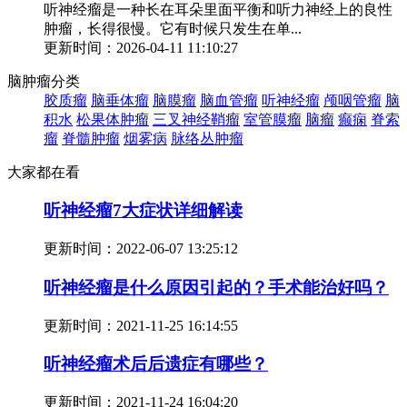
听神经瘤是一种长在耳朵里面平衡和听力神经上的良性
肿瘤，长得很慢。它有时候只发生在单...
更新时间：2026-04-11 11:10:27
脑肿瘤分类
胶质瘤
脑垂体瘤
脑膜瘤
脑血管瘤
听神经瘤
颅咽管瘤
脑
积水
松果体肿瘤
三叉神经鞘瘤
室管膜瘤
脑瘤
癫痫
脊索
瘤
脊髓肿瘤
烟雾病
脉络丛肿瘤
大家都在看
听神经瘤7大症状详细解读
更新时间：
2022-06-07 13:25:12
听神经瘤是什么原因引起的？手术能治好吗？
更新时间：
2021-11-25 16:14:55
听神经瘤术后后遗症有哪些？
更新时间：
2021-11-24 16:04:20