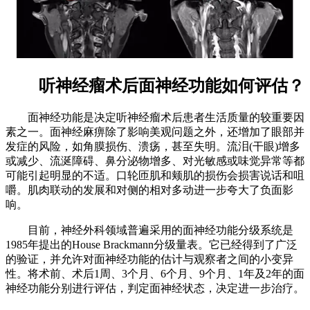
听神经瘤术后面神经功能如何评估？
面神经功能是决定听神经瘤术后患者生活质量的较重要因
素之一。面神经麻痹除了影响美观问题之外，还增加了眼部并
发症的风险，如角膜损伤、溃疡，甚至失明。流泪(干眼)增多
或减少、流涎障碍、鼻分泌物增多、对光敏感或味觉异常等都
可能引起明显的不适。口轮匝肌和颊肌的损伤会损害说话和咀
嚼。肌肉联动的发展和对侧的相对多动进一步夸大了负面影
响。
目前，神经外科领域普遍采用的面神经功能分级系统是
1985年提出的House Brackmann分级量表。它已经得到了广泛
的验证，并允许对面神经功能的估计与观察者之间的小变异
性。将术前、术后1周、3个月、6个月、9个月、1年及2年的面
神经功能分别进行评估，判定面神经状态，决定进一步治疗。