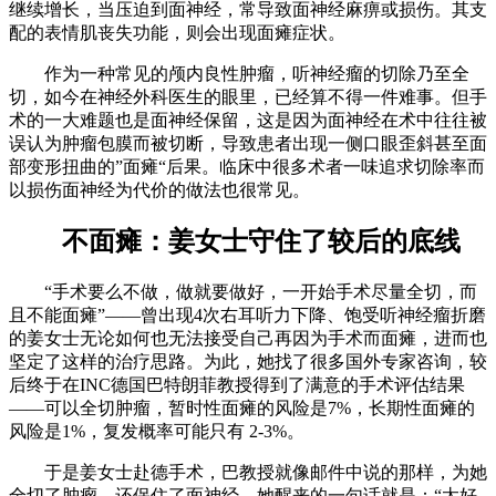
继续增长，当压迫到面神经，常导致面神经麻痹或损伤。其支
配的表情肌丧失功能，则会出现面瘫症状。
作为一种常见的颅内良性肿瘤，听神经瘤的切除乃至全
切，如今在神经外科医生的眼里，已经算不得一件难事。但手
术的一大难题也是面神经保留，这是因为面神经在术中往往被
误认为肿瘤包膜而被切断，导致患者出现一侧口眼歪斜甚至面
部变形扭曲的”面瘫“后果。临床中很多术者一味追求切除率而
以损伤面神经为代价的做法也很常见。
不面瘫：姜女士守住了较后的底线
“手术要么不做，做就要做好，一开始手术尽量全切，而
且不能面瘫”——曾出现4次右耳听力下降、饱受听神经瘤折磨
的姜女士无论如何也无法接受自己再因为手术而面瘫，进而也
坚定了这样的治疗思路。为此，她找了很多国外专家咨询，较
后终于在INC德国巴特朗菲教授得到了满意的手术评估结果
——可以全切肿瘤，暂时性面瘫的风险是7%，长期性面瘫的
风险是1%，复发概率可能只有 2-3%。
于是姜女士赴德手术，巴教授就像邮件中说的那样，为她
全切了肿瘤，还保住了面神经。她醒来的一句话就是：“太好