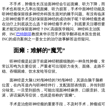
不手术，肿瘤生长压迫面神经会引起面瘫、听力下降，而
手术也有很大几率出现面瘫、听力损害，手术中面神经功能及
听神经瘤保留很多神经外科医生面对的棘手问题。有没有临床
上听神经瘤手术完好保留面神经的成功例子呢？听神经瘤患者
在治疗上到底该怎么选？听神经瘤手术中，到底要关注哪些要
素才能完好保留面神经？INC高级医学顾问、神经科主治医
师、INC
巴特朗菲
教授来华示范手术医学翻译祖木医生曾就
INC的成功案例之一姜女士的治疗故事解答这些疑问。
面瘫：难解的“魔咒”
听神经瘤是起源于前庭神经鞘膜细胞的一种良性肿瘤，常
常以耳鸣为主要症状，严重者可出现听力丧失、面痛、走路不
稳、吞咽困难、饮水发呛等症状。
面神经是大脑12对颅神经的7对颅神经，其源自脑干脑桥
位置，在内耳道内与听神经伴行，支配面部表情肌，并传到部
分味觉。一旦受到损伤，可能出现面神经麻痹、口眼歪斜、流
涎，讲话漏风等症状，也就是俗称的”面瘫“。
手术是治愈听神经瘤的重要手段，不及时手术，肿瘤或可