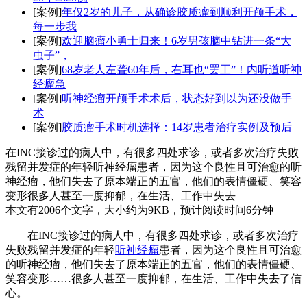
[案例]
年仅2岁的儿子，从确诊胶质瘤到顺利开颅手术，
每一步我
[案例]
欢迎脑瘤小勇士归来！6岁男孩脑中钻进一条“大
虫子”，
[案例]
68岁老人左聋60年后，右耳也“罢工”！内听道听神
经瘤急
[案例]
听神经瘤开颅手术术后，状态好到以为还没做手
术
[案例]
胶质瘤手术时机选择：14岁患者治疗实例及预后
在INC接诊过的病人中，有很多四处求诊，或者多次治疗失败
残留并发症的年轻听神经瘤患者，因为这个良性且可治愈的听
神经瘤，他们失去了原本端正的五官，他们的表情僵硬、笑容
变形很多人甚至一度抑郁，在生活、工作中失去
本文有2006个文字，大小约为9KB，预计阅读时间6分钟
在INC接诊过的病人中，有很多四处求诊，或者多次治疗
失败残留并发症的年轻
听神经瘤
患者，因为这个良性且可治愈
的听神经瘤，他们失去了原本端正的五官，他们的表情僵硬、
笑容变形……很多人甚至一度抑郁，在生活、工作中失去了信
心。