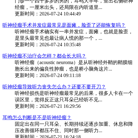
门诊一个四十多岁的男的，耳鸣大半年，查出右侧听神
经瘤，一厘米出头，还局限在内听道里...
更新时间：2026-07-24 10:44:49
听神经瘤手术并发症最常见是面瘫，脸歪了还能恢复吗？
听神经瘤手术确实有一串并发症，面瘫，也就是脸歪，
是里头最常见也最让病人慌的那一个，...
更新时间：2026-07-24 10:35:48
听神经瘤不治疗会怎样？都会长大吗？
听神经瘤（acoustic neuroma）是从听神经外鞘的鞘膜细
胞长出来的偏良性肿瘤，也是桥小脑角这片...
更新时间：2026-07-24 09:11:18
听神经瘤导致听力丧失怎么办？还要不要开刀？
听神经损伤是听神经瘤最常见的后果，很多人卡在一个
误区里，觉得反正这只耳朵已经听不见...
更新时间：2026-07-21 16:29:56
耳鸣怎么判断是不是听神经瘤？
固定出在同一只耳朵、长期持续还逐步加重、休息和降
压改善循环都压不住、同时那一侧听力...
更新时间：2026-07-21 16:24:18