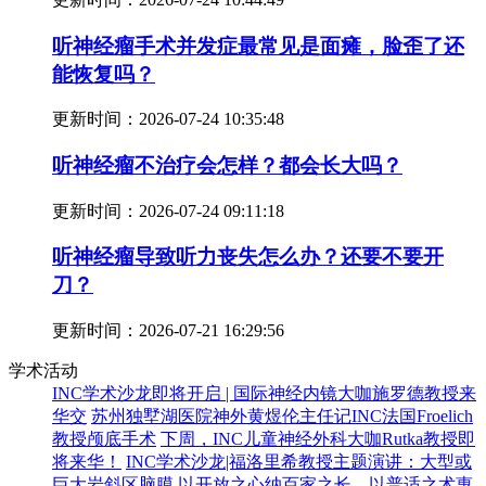
听神经瘤手术并发症最常见是面瘫，脸歪了还
能恢复吗？
更新时间：
2026-07-24 10:35:48
听神经瘤不治疗会怎样？都会长大吗？
更新时间：
2026-07-24 09:11:18
听神经瘤导致听力丧失怎么办？还要不要开
刀？
更新时间：
2026-07-21 16:29:56
学术活动
INC学术沙龙即将开启 | 国际神经内镜大咖施罗德教授来
华交
苏州独墅湖医院神外黄煜伦主任记INC法国Froelich
教授颅底手术
下周，INC儿童神经外科大咖Rutka教授即
将来华！
INC学术沙龙|福洛里希教授主题演讲：大型或
巨大岩斜区脑膜
以开放之心纳百家之长，以普适之术惠