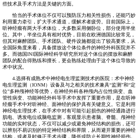
些技术及手术方法是关键的方面。
恰当的手术体位不仅可以预防压力相关性损伤，还能巧妙
利用重力牵引，扩大手术通道，缓解术者疲劳。目前国际上，
听神经瘤有两大手术体位，大多数采用侧卧位，部分使用半坐
位。其中，半坐位具有相对优势，目前在欧洲德国比较常见，
但其对麻醉团队、手术团队、硬件设施都提出了较高要求，从
全国际角度来看，具备摆放这个体位条件的神经外科医院并不
多。而德国INI国际神经科学研究所对这个体位的摆放和麻醉
团队的配合得熟练和擅长，更会熟练处理由于这个体位导致的
术中状况。
4.选择有成熟术中神经电生理监测技术的医院：术中神经
电生理监测（IONM）设备及与之相关的技术兼具“监测”和“定
位”多种颅神经等优势，在神经外科各种颅内占位性病变、血
管性病变、功能神经外科等手术中发挥了重要作用，是在听神
经瘤手术中对听神经、面神经的保护具有关键意义。它是利用
神经电生理技术，在手术中对有可能引起损伤的神经通路进行
肌电、诱发电位或脑电监测，客观显示患者脑、脊髓、颅神经
功能的实时状态，不仅可以减少或避免神经结构的损伤，还可
以辨别不易识别的特定神经结构和界限，从而避开重要的神经
结构，或者及时修正手术步骤，降低或防止长期性神经损伤。