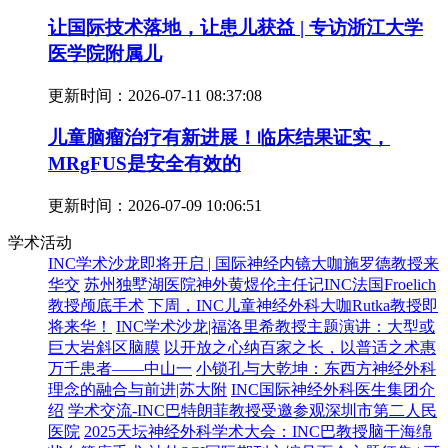
让国际技术落地，让患儿获益 | 专访浙江大学
医学院附属儿
更新时间：
2026-07-11 08:37:08
儿童脑瘤治疗有新进展！临床结果证实，
MRgFUS是安全有效的
更新时间：
2026-07-09 10:06:51
学术活动
INC学术沙龙即将开启 | 国际神经内镜大咖施罗德教授来
华交
苏州独墅湖医院神外黄煜伦主任记INC法国Froelich
教授颅底手术
下周，INC儿童神经外科大咖Rutka教授即
将来华！
INC学术沙龙|福洛里希教授主题演讲：大型或
巨大岩斜区脑膜
以开放之心纳百家之长，以普适之术惠
万千患者——中山一
小锁孔与大乾坤：东西方神经外科
理念的融合与前进|苏大附
INC国际神经外科医生集团介
绍
学术交流-INC巴特朗菲教授受邀参观深圳市第二人民
医院
2025天坛神经外科学术大会：INC巴教授脑干海绵