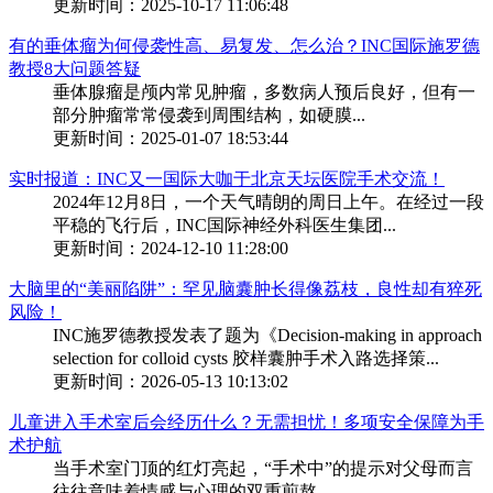
更新时间：2025-10-17 11:06:48
有的垂体瘤为何侵袭性高、易复发、怎么治？INC国际施罗德
教授8大问题答疑
垂体腺瘤是颅内常见肿瘤，多数病人预后良好，但有一
部分肿瘤常常侵袭到周围结构，如硬膜...
更新时间：2025-01-07 18:53:44
实时报道：INC又一国际大咖于北京天坛医院手术交流！
2024年12月8日，一个天气晴朗的周日上午。在经过一段
平稳的飞行后，INC国际神经外科医生集团...
更新时间：2024-12-10 11:28:00
大脑里的“美丽陷阱”：罕见脑囊肿长得像荔枝，良性却有猝死
风险！
INC施罗德教授发表了题为《Decision-making in approach
selection for colloid cysts 胶样囊肿手术入路选择策...
更新时间：2026-05-13 10:13:02
儿童进入手术室后会经历什么？无需担忧！多项安全保障为手
术护航
当手术室门顶的红灯亮起，“手术中”的提示对父母而言
往往意味着情感与心理的双重煎熬。...