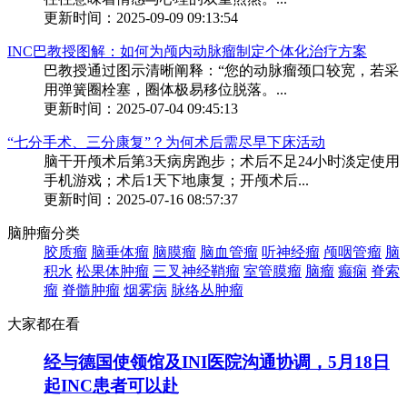
更新时间：2025-09-09 09:13:54
INC巴教授图解：如何为颅内动脉瘤制定个体化治疗方案
巴教授通过图示清晰阐释：“您的动脉瘤颈口较宽，若采
用弹簧圈栓塞，圈体极易移位脱落。...
更新时间：2025-07-04 09:45:13
“七分手术、三分康复”？为何术后需尽早下床活动
脑干开颅术后第3天病房跑步；术后不足24小时淡定使用
手机游戏；术后1天下地康复；开颅术后...
更新时间：2025-07-16 08:57:37
脑肿瘤分类
胶质瘤
脑垂体瘤
脑膜瘤
脑血管瘤
听神经瘤
颅咽管瘤
脑
积水
松果体肿瘤
三叉神经鞘瘤
室管膜瘤
脑瘤
癫痫
脊索
瘤
脊髓肿瘤
烟雾病
脉络丛肿瘤
大家都在看
经与德国使领馆及INI医院沟通协调，5月18日
起INC患者可以赴