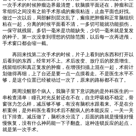
一次手术的时候肿瘤边界最清楚，软脑膜平面还在，肿瘤和正
常组织之间没有之前手术形成的瘢痕粘连，止血平面也好找。
做过一次以后，局部解剖层次乱了，瘢痕把肿瘤和正常脑组织
粘在一起，分离的时候平面看不清，一多切可能就功能损伤，
一保守就残留。多切一毫米是功能缺失，少切一毫米就是复发
的种子。第一次没拿到理想的切除范围，以后每一次再进颅，
手术窗口都会缩一截。
再回来找第二次手术的时候，片子上看到的东西和打开以
后看到的东西，经常对不上。术后改变、放疗后的胶质增生、
残留组织和真正复发的肿瘤，在增强扫描上混在一起，术前计
划做得再细，上了台还是要一点一点摸着走。不是医生水平不
够，是这个位置已经被动过一次了，原来的路标都不在了。
两周没醒那个病人，我脑子里下意识跑的是外科医生的一
串检查清单：瞳孔对光反射还在不在，自主呼吸稳不稳定，骨
窗张力怎么样，减压够不够，有没有脑积水跟着来。不是在分
析案例，是外科医生看到术后不醒病人的本能反应，一关一关
往下排查。减压做了，脑积水分流了，后面的路就是慢慢好慢
慢恢复，没有什么神药能一下子翻盘。这种连锁反应的起点，
就是第一次手术。