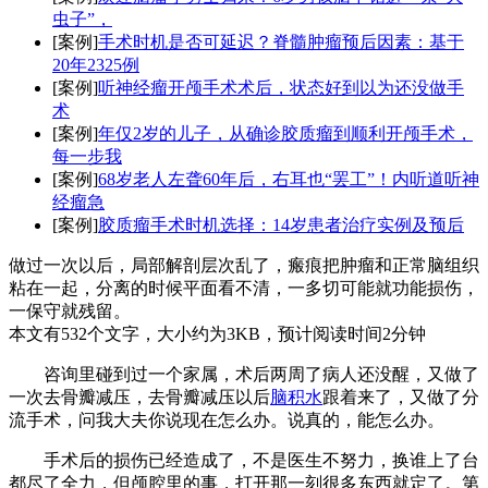
虫子”，
[案例]
手术时机是否可延迟？脊髓肿瘤预后因素：基于
20年2325例
[案例]
听神经瘤开颅手术术后，状态好到以为还没做手
术
[案例]
年仅2岁的儿子，从确诊胶质瘤到顺利开颅手术，
每一步我
[案例]
68岁老人左聋60年后，右耳也“罢工”！内听道听神
经瘤急
[案例]
胶质瘤手术时机选择：14岁患者治疗实例及预后
做过一次以后，局部解剖层次乱了，瘢痕把肿瘤和正常脑组织
粘在一起，分离的时候平面看不清，一多切可能就功能损伤，
一保守就残留。
本文有532个文字，大小约为3KB，预计阅读时间2分钟
咨询里碰到过一个家属，术后两周了病人还没醒，又做了
一次去骨瓣减压，去骨瓣减压以后
脑积水
跟着来了，又做了分
流手术，问我大夫你说现在怎么办。说真的，能怎么办。
手术后的损伤已经造成了，不是医生不努力，换谁上了台
都尽了全力，但颅腔里的事，打开那一刻很多东西就定了。第