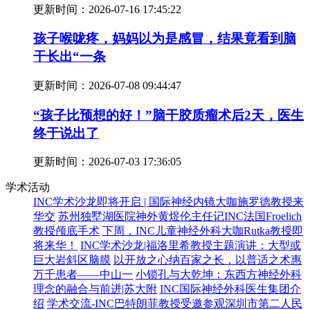
更新时间：
2026-07-16 17:45:22
孩子喉咙疼，妈妈以为是感冒，结果竟看到脑
干长出“一条
更新时间：
2026-07-08 09:44:47
“孩子比预想的好！”脑干胶质瘤术后2天，医生
终于说出了
更新时间：
2026-07-03 17:36:05
学术活动
INC学术沙龙即将开启 | 国际神经内镜大咖施罗德教授来
华交
苏州独墅湖医院神外黄煜伦主任记INC法国Froelich
教授颅底手术
下周，INC儿童神经外科大咖Rutka教授即
将来华！
INC学术沙龙|福洛里希教授主题演讲：大型或
巨大岩斜区脑膜
以开放之心纳百家之长，以普适之术惠
万千患者——中山一
小锁孔与大乾坤：东西方神经外科
理念的融合与前进|苏大附
INC国际神经外科医生集团介
绍
学术交流-INC巴特朗菲教授受邀参观深圳市第二人民