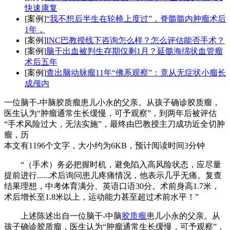
快速康复
[案例]
“我不想后半生在轮椅上度过”，脊髓髓内肿瘤术后
1年，
[案例]
INC巴教授线下咨询怎么样？怎么评估能否手术？
[案例]
脑干出血被判生存期仅剩1月？延髓海绵状血管瘤
术后五年
[案例]
查出脑动脉瘤11年“佛系观察”：竟从无症状小瘤长
成颅内
一位脑干-中脑胶质瘤患儿小永的父亲。从孩子确诊胶质瘤，
医生认为“肿瘤通常生长缓慢，可予观察”，到两年后被评估
“手术风险过大，无法实施”，最终由巴教授主刀成功近全切肿
瘤，历
本文有1196个文字，大小约为6KB，预计阅读时间3分钟
“（手术）务必把握时机，避免陷入高风险状态，应尽量
提前进行......术后询问患儿疼痛情况，他表示几乎无痛。复查
结果理想，中考体育满分、英语口语30分。术前身高1.7米，
术后增长至1.8米以上，运动能力甚至超过术前水平！”
上述陈述出自一位脑干-中脑
胶质瘤
患儿小永的父亲。从
孩子确诊胶质瘤，医生认为“肿瘤通常生长缓慢，可予观察”，