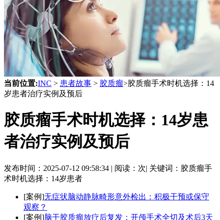
当前位置:
INC
>
患者故事
>
胶质瘤
>胶质瘤手术时机选择：14
岁患者治疗实例及预后
胶质瘤手术时机选择：14岁患
者治疗实例及预后
发布时间：
2025-07-12 09:58:34 |
阅读：
次|
关键词：胶质瘤手
术时机选择：14岁患者
[案例]
无症状脑动静脉畸形意外检出：积极干预或保守
观察？
[案例]
脑干胶质瘤放疗后复发：开颅手术全切及术后3天