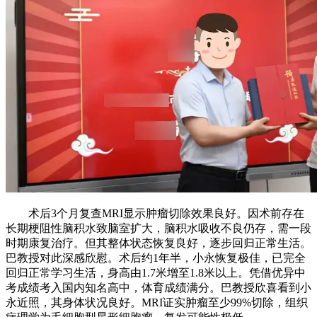
术后3个月复查MRI显示肿瘤切除效果良好。因术前存在
长期梗阻性脑积水致脑室扩大，脑积水吸收不良仍存，需一段
时期康复治疗。但其整体状态恢复良好，逐步回归正常生活。
巴教授对此深感欣慰。术后约1年半，小永恢复极佳，已完全
回归正常学习生活，身高由1.7米增至1.8米以上。凭借优异中
考成绩考入国内知名高中，体育成绩满分。巴教授欣喜看到小
永近照，其身体状况良好。MRI证实肿瘤至少99%切除，组织