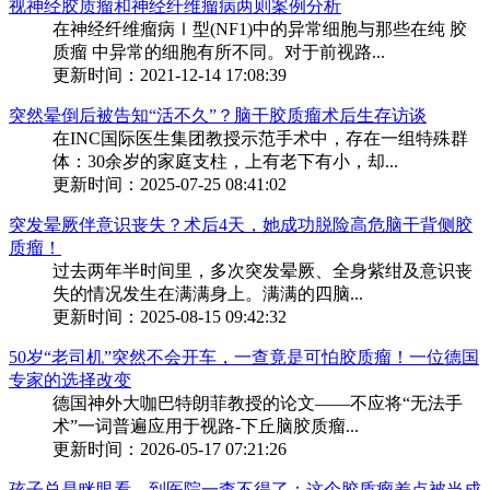
视神经胶质瘤和神经纤维瘤病两则案例分析
在神经纤维瘤病Ⅰ型(NF1)中的异常细胞与那些在纯 胶
质瘤 中异常的细胞有所不同。对于前视路...
更新时间：2021-12-14 17:08:39
突然晕倒后被告知“活不久”？脑干胶质瘤术后生存访谈
在INC国际医生集团教授示范手术中，存在一组特殊群
体：30余岁的家庭支柱，上有老下有小，却...
更新时间：2025-07-25 08:41:02
突发晕厥伴意识丧失？术后4天，她成功脱险高危脑干背侧胶
质瘤！
过去两年半时间里，多次突发晕厥、全身紫绀及意识丧
失的情况发生在满满身上。满满的四脑...
更新时间：2025-08-15 09:42:32
50岁“老司机”突然不会开车，一查竟是可怕胶质瘤！一位德国
专家的选择改变
德国神外大咖巴特朗菲教授的论文——不应将“无法手
术”一词普遍应用于视路-下丘脑胶质瘤...
更新时间：2026-05-17 07:21:26
孩子总是眯眼看，到医院一查不得了：这个胶质瘤差点被当成