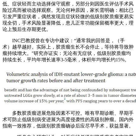
低、症状轻而主动选择保守观察，另部分则因医生评估手术风
险过高而被动选择观察。无论何种原因，家长需明确：相比已
引发严重症状者，偶然发现且症状轻微的低级别胶质瘤更易实
现全切，手术风险显著降低，患儿正常功能保留概率更大，理
论上预后生存期更优。
INC巴教授曾在专访中建议：“通常我的回答是，（手
术）越早越好。实际上，胶质瘤生长不会停止，等待将导致肿
瘤持续增大。”研究亦证实：无论有无症状，低级别胶质瘤均
持续生长，平均年增长速率3-5毫米，体积年均增长约15%。
多数胶质瘤进展危险因素不可控。唯有早期诊断、早期手
术可防止低级别病变进展为高度侵袭性的高级别肿瘤。国内外
指南一致推荐，低级别胶质瘤确诊后应尽早手术，获益显著。