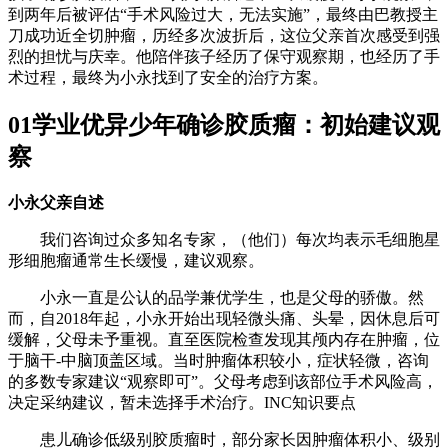
到两年后被评估“手术风险过大，无法实施”，最终由巴教授主
刀成功近全切肿瘤，历经多次波折后，这位父亲首次感受到强
烈的担忧与庆幸。他陪伴孩子经历了保守观察期，也经历了手
术过程，最终为小永找到了安全的治疗方案。
01学业优异少年确诊胶质瘤：初始建议观
察
小永父亲自述
我们咨询过众多知名专家，（他们）每次均表示毛细胞星
形细胞瘤通常生长缓慢，建议观察。
小永一直是公认的品学兼优学生，也是父母的骄傲。然
而，自2018年起，小永开始出现轻微头痛、头晕，因休息后可
缓解，父母未予重视。直至医院检查发现其颅内存在肿瘤，位
于脑干-中脑顶盖区域。当时肿瘤体积较小，症状轻微，咨询
的多数专家建议“观察即可”。父母考虑到该部位手术风险高，
决定采纳建议，暂未选择手术治疗。INC知识要点
患儿确诊低级别胶质瘤时，部分家长因肿瘤体积小、级别