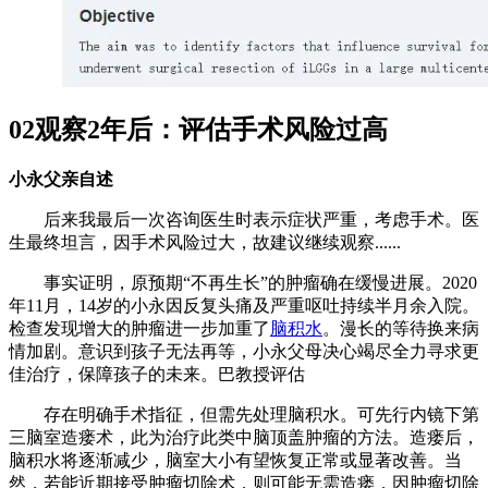
02观察2年后：评估手术风险过高
小永父亲自述
后来我最后一次咨询医生时表示症状严重，考虑手术。医
生最终坦言，因手术风险过大，故建议继续观察......
事实证明，原预期“不再生长”的肿瘤确在缓慢进展。2020
年11月，14岁的小永因反复头痛及严重呕吐持续半月余入院。
检查发现增大的肿瘤进一步加重了
脑积水
。漫长的等待换来病
情加剧。意识到孩子无法再等，小永父母决心竭尽全力寻求更
佳治疗，保障孩子的未来。巴教授评估
存在明确手术指征，但需先处理脑积水。可先行内镜下第
三脑室造瘘术，此为治疗此类中脑顶盖肿瘤的方法。造瘘后，
脑积水将逐渐减少，脑室大小有望恢复正常或显著改善。当
然，若能近期接受肿瘤切除术，则可能无需造瘘，因肿瘤切除