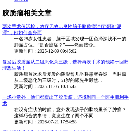
胶质瘤相关文章
两次手术仅活检，放疗无效…良性脑干胶质瘤治疗深陷“泥
潭”，她如何全身而
一名28岁女性患者，脑干区域发现一团色泽深浅不一的
肿瘤占位。“是否癌症？”——然而接诊...
更新时间：2025-12-09 09:45:02
复发后胶质瘤从二级恶化为三级，选择再次手术的他终于回归
理想生活！
胶质瘤首次术后复发的阴影曾几乎将患者吞噬，当肿瘤
从二级恶化为三级时，51岁的顾先生毅然...
更新时间：2025-11-05 10:15:42
一场小意外，他们都查出了胶质瘤，还找到同一个医生顺利手
术
在没有症状的时候，意外发现孩子的脑袋里长了肿瘤？
这样巧合的事情，竟发生在了两个不同...
更新时间：2026-07-21 17:54:58