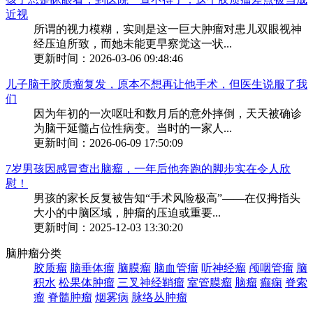
近视
所谓的视力模糊，实则是这一巨大肿瘤对患儿双眼视神
经压迫所致，而她未能更早察觉这一状...
更新时间：2026-03-06 09:48:46
儿子脑干胶质瘤复发，原本不想再让他手术，但医生说服了我
们
因为年初的一次呕吐和数月后的意外摔倒，天天被确诊
为脑干延髓占位性病变。当时的一家人...
更新时间：2026-06-09 17:50:09
7岁男孩因感冒查出脑瘤，一年后他奔跑的脚步实在令人欣
慰！
男孩的家长反复被告知“手术风险极高”——在仅拇指头
大小的中脑区域，肿瘤的压迫或重要...
更新时间：2025-12-03 13:30:20
脑肿瘤分类
胶质瘤
脑垂体瘤
脑膜瘤
脑血管瘤
听神经瘤
颅咽管瘤
脑
积水
松果体肿瘤
三叉神经鞘瘤
室管膜瘤
脑瘤
癫痫
脊索
瘤
脊髓肿瘤
烟雾病
脉络丛肿瘤