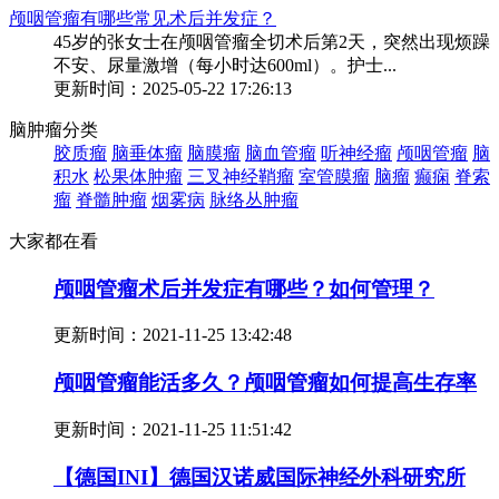
颅咽管瘤有哪些常见术后并发症？
45岁的张女士在颅咽管瘤全切术后第2天，突然出现烦躁
不安、尿量激增（每小时达600ml）。护士...
更新时间：2025-05-22 17:26:13
脑肿瘤分类
胶质瘤
脑垂体瘤
脑膜瘤
脑血管瘤
听神经瘤
颅咽管瘤
脑
积水
松果体肿瘤
三叉神经鞘瘤
室管膜瘤
脑瘤
癫痫
脊索
瘤
脊髓肿瘤
烟雾病
脉络丛肿瘤
大家都在看
颅咽管瘤术后并发症有哪些？如何管理？
更新时间：
2021-11-25 13:42:48
颅咽管瘤能活多久？颅咽管瘤如何提高生存率
更新时间：
2021-11-25 11:51:42
【德国INI】德国汉诺威国际神经外科研究所