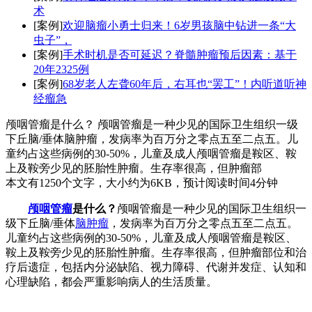
术
[案例]
欢迎脑瘤小勇士归来！6岁男孩脑中钻进一条“大
虫子”，
[案例]
手术时机是否可延迟？脊髓肿瘤预后因素：基于
20年2325例
[案例]
68岁老人左聋60年后，右耳也“罢工”！内听道听神
经瘤急
颅咽管瘤是什么？ 颅咽管瘤是一种少见的国际卫生组织一级
下丘脑/垂体脑肿瘤，发病率为百万分之零点五至二点五。儿
童约占这些病例的30-50%，儿童及成人颅咽管瘤是鞍区、鞍
上及鞍旁少见的胚胎性肿瘤。生存率很高，但肿瘤部
本文有1250个文字，大小约为6KB，预计阅读时间4分钟
颅咽管瘤
是什么？
颅咽管瘤是一种少见的国际卫生组织一
级下丘脑/垂体
脑肿瘤
，发病率为百万分之零点五至二点五。
儿童约占这些病例的30-50%，儿童及成人颅咽管瘤是鞍区、
鞍上及鞍旁少见的胚胎性肿瘤。生存率很高，但肿瘤部位和治
疗后遗症，包括内分泌缺陷、视力障碍、代谢并发症、认知和
心理缺陷，都会严重影响病人的生活质量。