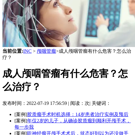
当前位置:
INC
>
颅咽管瘤
>成人颅咽管瘤有什么危害？怎么治
疗？
成人颅咽管瘤有什么危害？怎
么治疗？
发布时间：
2022-07-19 17:56:59 |
阅读：
次|
关键词：
[案例]
胶质瘤手术时机选择：14岁患者治疗实例及预后
[案例]
年仅2岁的儿子，从确诊胶质瘤到顺利开颅手术，
每一步我
[案例]
听神经瘤开颅手术术后，状态好到以为还没做手