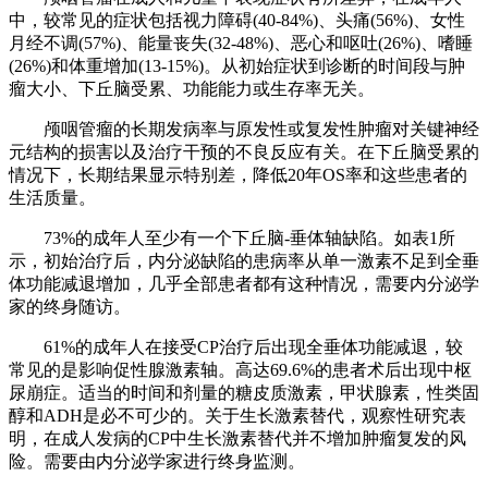
中，较常见的症状包括视力障碍(40-84%)、头痛(56%)、女性
月经不调(57%)、能量丧失(32-48%)、恶心和呕吐(26%)、嗜睡
(26%)和体重增加(13-15%)。从初始症状到诊断的时间段与肿
瘤大小、下丘脑受累、功能能力或生存率无关。
颅咽管瘤的长期发病率与原发性或复发性肿瘤对关键神经
元结构的损害以及治疗干预的不良反应有关。在下丘脑受累的
情况下，长期结果显示特别差，降低20年OS率和这些患者的
生活质量。
73%的成年人至少有一个下丘脑-垂体轴缺陷。如表1所
示，初始治疗后，内分泌缺陷的患病率从单一激素不足到全垂
体功能减退增加，几乎全部患者都有这种情况，需要内分泌学
家的终身随访。
61%的成年人在接受CP治疗后出现全垂体功能减退，较
常见的是影响促性腺激素轴。高达69.6%的患者术后出现中枢
尿崩症。适当的时间和剂量的糖皮质激素，甲状腺素，性类固
醇和ADH是必不可少的。关于生长激素替代，观察性研究表
明，在成人发病的CP中生长激素替代并不增加肿瘤复发的风
险。需要由内分泌学家进行终身监测。