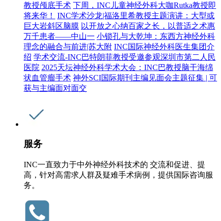
教授颅底手术
下周，INC儿童神经外科大咖Rutka教授即
将来华！
INC学术沙龙|福洛里希教授主题演讲：大型或
巨大岩斜区脑膜
以开放之心纳百家之长，以普适之术惠
万千患者——中山一
小锁孔与大乾坤：东西方神经外科
理念的融合与前进|苏大附
INC国际神经外科医生集团介
绍
学术交流-INC巴特朗菲教授受邀参观深圳市第二人民
医院
2025天坛神经外科学术大会：INC巴教授脑干海绵
状血管瘤手术
神外SCI国际期刊主编见面会主题征集 | 可
获与主编面对面交
服务
INC一直致力于中外神经外科技术的 交流和促进、提
高，针对高需求人群及疑难手术病例，提供国际咨询服
务。