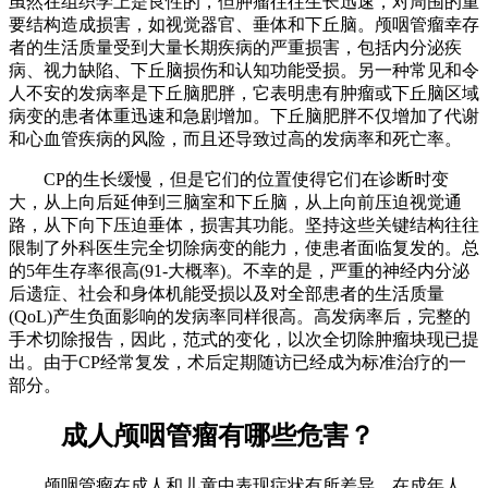
虽然在组织学上是良性的，但肿瘤往往生长迅速，对周围的重
要结构造成损害，如视觉器官、垂体和下丘脑。颅咽管瘤幸存
者的生活质量受到大量长期疾病的严重损害，包括内分泌疾
病、视力缺陷、下丘脑损伤和认知功能受损。另一种常见和令
人不安的发病率是下丘脑肥胖，它表明患有肿瘤或下丘脑区域
病变的患者体重迅速和急剧增加。下丘脑肥胖不仅增加了代谢
和心血管疾病的风险，而且还导致过高的发病率和死亡率。
CP的生长缓慢，但是它们的位置使得它们在诊断时变
大，从上向后延伸到三脑室和下丘脑，从上向前压迫视觉通
路，从下向下压迫垂体，损害其功能。坚持这些关键结构往往
限制了外科医生完全切除病变的能力，使患者面临复发的。总
的5年生存率很高(91-大概率)。不幸的是，严重的神经内分泌
后遗症、社会和身体机能受损以及对全部患者的生活质量
(QoL)产生负面影响的发病率同样很高。高发病率后，完整的
手术切除报告，因此，范式的变化，以次全切除肿瘤块现已提
出。由于CP经常复发，术后定期随访已经成为标准治疗的一
部分。
成人颅咽管瘤有哪些危害？
颅咽管瘤在成人和儿童中表现症状有所差异，在成年人