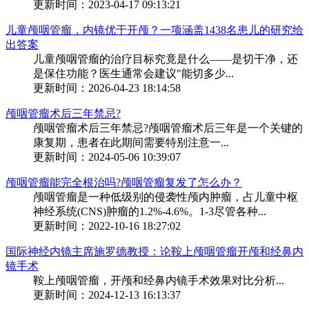
更新时间：2023-04-17 09:13:21
儿童颅咽管瘤，内镜优于开颅？一项涵盖1438名患儿的研究给
出答案
儿童颅咽管瘤的治疗目标究竟是什么——是切干净，还
是保住功能？医生通常会建议"能切多少...
更新时间：2026-04-23 18:14:58
颅咽管瘤术后三年禁忌?
颅咽管瘤术后三年禁忌?颅咽管瘤术后三年是一个关键的
康复期，患者在此期间需要特别注意一...
更新时间：2024-05-06 10:39:07
颅咽管瘤能完全根治吗?颅咽管瘤复发了怎么办？
颅咽管瘤是一种低级别的侵袭性颅内肿瘤，占儿童中枢
神经系统(CNS)肿瘤的1.2%-4.6%。1-3尽管各种...
更新时间：2022-10-16 18:27:02
国际神经内镜主席施罗德教授：论鞍上颅咽管瘤开颅和经鼻内
镜手术
鞍上颅咽管瘤，开颅和经鼻内镜手术效果对比分析...
更新时间：2024-12-13 16:13:37