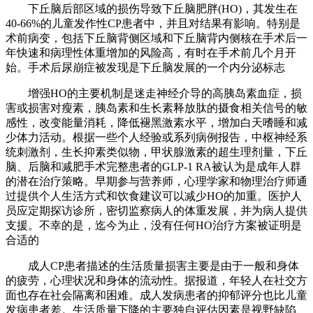
下丘脑后部区域的损伤导致下丘脑肥胖(HO)，其发生在
40-66%的儿童发作性CP患者中，并且对结果有影响。特别是
术前病变，包括下丘脑背侧区域和下丘脑背内侧核在手术后一
年快速和病理性体重增加的风险高，有时在手术前几个月开
始。手术后尿崩症被发现是下丘脑发展的一个内分泌标志
增强HO的主要机制是迷走神经介导的高胰岛素血症，损
害或损害对瘦素，胰岛素和生长素释放肽的摄食相关信号的敏
感性，改变能量消耗，降低褪黑激素水平，增加白天嗜睡和减
少体力活动。根据一些个人经验或系列病例报告，中枢神经系
统刺激剂，生长抑素类似物，甲状腺激素的超生理剂量，下丘
脑、后脑和减肥手术完整患者的GLP-1 RA被认为是成年人群
的潜在治疗策略。早期参与营养师，心理学家和物理治疗师通
过提供个人生活方式和饮食建议可以减少HO的加重。医护人
员应定期探访诊所，密切监察病人的体重发展，并为病人提供
支援。不幸的是，迄今为止，没有任何HO治疗方案被证明是
合适的
成人CP患者描述的生活质量损害主要是由于一般和身体
的疲劳，心理状况和身体的流动性。据报道，年轻人在社交方
面也存在社会隔离和困难。成人发病患者的抑郁评分也比儿童
发病患者差。生活质量下降的主要独自评估因素是视野缺陷、