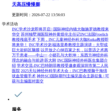
天高压慢慢膨
更新时间：
2026-07-22 13:56:03
学术活动
INC学术沙龙即将开启 | 国际神经内镜大咖施罗德教授来
华交
苏州独墅湖医院神外黄煜伦主任记INC法国Froelich
教授颅底手术
下周，INC儿童神经外科大咖Rutka教授即
将来华！
INC学术沙龙|福洛里希教授主题演讲：大型或
巨大岩斜区脑膜
以开放之心纳百家之长，以普适之术惠
万千患者——中山一
小锁孔与大乾坤：东西方神经外科
理念的融合与前进|苏大附
INC国际神经外科医生集团介
绍
学术交流-INC巴特朗菲教授受邀参观深圳市第二人民
医院
2025天坛神经外科学术大会：INC巴教授脑干海绵
状血管瘤手术
神外SCI国际期刊主编见面会主题征集 | 可
获与主编面对面交
服务