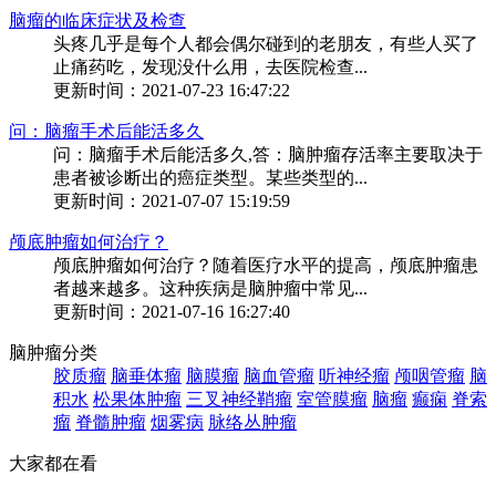
脑瘤的临床症状及检查
头疼几乎是每个人都会偶尔碰到的老朋友，有些人买了
止痛药吃，发现没什么用，去医院检查...
更新时间：2021-07-23 16:47:22
问：脑瘤手术后能活多久
问：脑瘤手术后能活多久,答：脑肿瘤存活率主要取决于
患者被诊断出的癌症类型。某些类型的...
更新时间：2021-07-07 15:19:59
颅底肿瘤如何治疗？
颅底肿瘤如何治疗？随着医疗水平的提高，颅底肿瘤患
者越来越多。这种疾病是脑肿瘤中常见...
更新时间：2021-07-16 16:27:40
脑肿瘤分类
胶质瘤
脑垂体瘤
脑膜瘤
脑血管瘤
听神经瘤
颅咽管瘤
脑
积水
松果体肿瘤
三叉神经鞘瘤
室管膜瘤
脑瘤
癫痫
脊索
瘤
脊髓肿瘤
烟雾病
脉络丛肿瘤
大家都在看