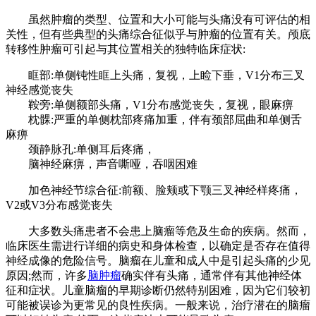
虽然肿瘤的类型、位置和大小可能与头痛没有可评估的相
关性，但有些典型的头痛综合征似乎与肿瘤的位置有关。颅底
转移性肿瘤可引起与其位置相关的独特临床症状:
眶部:单侧钝性眶上头痛，复视，上睑下垂，V1分布三叉
神经感觉丧失
鞍旁:单侧额部头痛，V1分布感觉丧失，复视，眼麻痹
枕髁:严重的单侧枕部疼痛加重，伴有颈部屈曲和单侧舌
麻痹
颈静脉孔:单侧耳后疼痛，
脑神经麻痹，声音嘶哑，吞咽困难
加色神经节综合征:前额、脸颊或下颚三叉神经样疼痛，
V2或V3分布感觉丧失
大多数头痛患者不会患上脑瘤等危及生命的疾病。然而，
临床医生需进行详细的病史和身体检查，以确定是否存在值得
神经成像的危险信号。脑瘤在儿童和成人中是引起头痛的少见
原因;然而，许多
脑肿瘤
确实伴有头痛，通常伴有其他神经体
征和症状。儿童脑瘤的早期诊断仍然特别困难，因为它们较初
可能被误诊为更常见的良性疾病。一般来说，治疗潜在的脑瘤