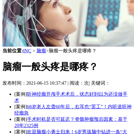
当前位置:
INC
>
脑瘤
>脑瘤一般头疼是哪疼？
脑瘤一般头疼是哪疼？
发布时间：
2021-06-15 10:37:47 |
阅读：
次|
关键词：
[案例]
听神经瘤开颅手术术后，状态好到以为还没做手
术
[案例]
68岁老人左聋60年后，右耳也“罢工”！内听道听神
经瘤急
[案例]
手术时机是否可延迟？脊髓肿瘤预后因素：基于
20年2325例
[案例]
欢迎脑瘤小勇士归来！6岁男孩脑中钻进一条“大