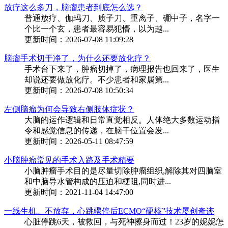
放疗这么多刀，脑瘤患者到底怎么选？
普通放疗、伽玛刀、质子刀、重离子、硼中子，名字一
个比一个玄，患者最容易犯懵，以为越...
更新时间：2026-07-08 11:09:28
脑瘤手术切干净了，为什么还要放化疗？
手术台下来了，肿瘤切掉了，病理报告也回来了，医生
却说还要做放化疗。不少患者和家属第...
更新时间：2026-07-08 10:50:34
左侧脑瘤为何会导致右侧肢体症状？
大脑的运作逻辑和日常直觉相反。人体绝大多数运动指
令和感觉信息的传递，在脑干位置会发...
更新时间：2026-05-11 08:47:59
小脑肿瘤常见的手术入路及手术精要
小脑肿瘤手术目的是尽量切除肿瘤组织,解除其对四脑室
和中脑导水管构成的压迫和梗阻,同时进...
更新时间：2021-11-04 14:47:00
一线生机、不放弃，心跳骤停后ECMO“硬核”技术屡创奇迹
心脏停跳6天，被救回，与死神擦身而过！23岁的妮妮怎