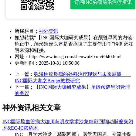
所属栏目：
神外资讯
如想转载“【INC国际大咖研究成果】在颅缝早闭的内镜
矫正中，颅形矫形头盔是否承担了主要作用？”请务必注
明来源和链接。
网址：
https://www.incsg.com/shenwaizixun/6940.html
更新时间：
2025-10-31 10:50:08
上一篇：
弥漫性胶质瘤的外科治疗现状与未来展望​——
INC国际大咖之Berger教授研究
下一篇：
【INC国际大咖研究成果】单缝颅缝早闭管理
的争议
神外资讯相关文章
INC国际脑血管病大咖川岛明次学术沙龙精彩回顾|动脉瘤夹闭
术&EC-IC搭桥术
INC二月学术沙龙「精彩回顾」 医学无国界、交流共提