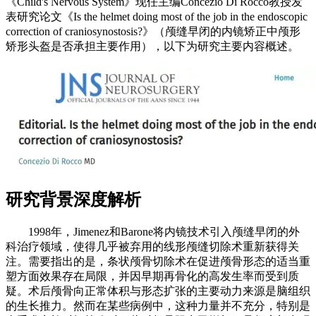
《Child's Nervous System》现任主编Concezio Di Rocco教授发
表研究论文《Is the helmet doing most of the job in the endoscopic
correction of craniosynostosis?》（颅缝早闭的内镜矫正中颅形
矫形头盔是否承担主要作用），以下为研究主要内容概述。
​研究背景深度解析​
1998年，Jimenez和Barone将内镜技术引入颅缝早闭的外
科治疗领域，使得几乎被弃用的线形颅缝切除术重新获得关
注。需要指出的是，条状颅骨切除术在促进颅骨形态的适当重
塑方面效果存在局限，并因早期再骨化的高发生率而受到质
疑。术后颅骨向正常体积与形态扩张的主要动力来源是脑组织
的生长推力。然而在某些病例中，这种力量并不充分，特别是