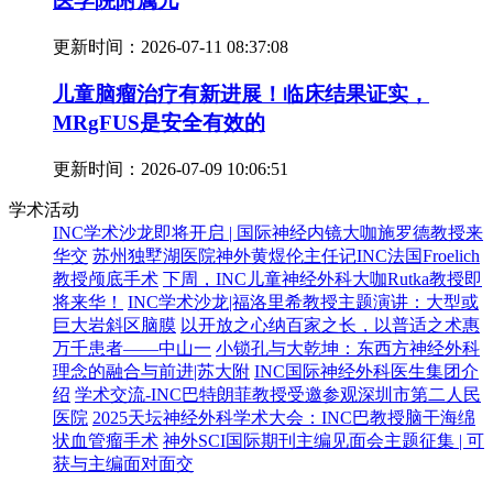
医学院附属儿
更新时间：
2026-07-11 08:37:08
儿童脑瘤治疗有新进展！临床结果证实，
MRgFUS是安全有效的
更新时间：
2026-07-09 10:06:51
学术活动
INC学术沙龙即将开启 | 国际神经内镜大咖施罗德教授来
华交
苏州独墅湖医院神外黄煜伦主任记INC法国Froelich
教授颅底手术
下周，INC儿童神经外科大咖Rutka教授即
将来华！
INC学术沙龙|福洛里希教授主题演讲：大型或
巨大岩斜区脑膜
以开放之心纳百家之长，以普适之术惠
万千患者——中山一
小锁孔与大乾坤：东西方神经外科
理念的融合与前进|苏大附
INC国际神经外科医生集团介
绍
学术交流-INC巴特朗菲教授受邀参观深圳市第二人民
医院
2025天坛神经外科学术大会：INC巴教授脑干海绵
状血管瘤手术
神外SCI国际期刊主编见面会主题征集 | 可
获与主编面对面交