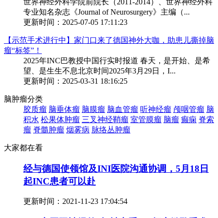
世界神经外科学院前院长（2011-2014）、世界神经外科
专业知名杂志《Journal of Neurosurgery》主编（...
更新时间：2025-07-05 17:11:23
【示范手术进行中】家门口来了德国神外大咖，助患儿撕掉脑
瘤“标签”！
2025年INC巴教授中国行实时报道 春天，是开始、是希
望、是生生不息北京时间2025年3月29日，I...
更新时间：2025-03-31 18:16:25
脑肿瘤分类
胶质瘤
脑垂体瘤
脑膜瘤
脑血管瘤
听神经瘤
颅咽管瘤
脑
积水
松果体肿瘤
三叉神经鞘瘤
室管膜瘤
脑瘤
癫痫
脊索
瘤
脊髓肿瘤
烟雾病
脉络丛肿瘤
大家都在看
经与德国使领馆及INI医院沟通协调，5月18日
起INC患者可以赴
更新时间：
2021-11-23 17:04:54