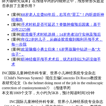
际大咖研究成果】在颅缝早闭的内镜矫正中，颅形矫形头盔是
否承担了主要作用？
[案例]
68岁老人左聋60年后，右耳也“罢工”！内听道听神
经瘤急
[案例]
手术时机是否可延迟？脊髓肿瘤预后因素：基于
20年2325例
[案例]
胶质瘤手术时机选择：14岁患者治疗实例及预后
[案例]
年仅2岁的儿子，从确诊胶质瘤到顺利开颅手术，
每一步我
[案例]
欢迎脑瘤小勇士归来！6岁男孩脑中钻进一条“大
虫子”，
[案例]
听神经瘤开颅手术术后，状态好到以为还没做手
术
INC国际儿童神经外科专家、世界小儿神经系统专业杂志
《Child's Nervous System》现任主编Concezio Di Rocco教授发
表研究论文《Is the helmet doing most of the job in the endoscopic
correction of craniosynostosis?》（颅缝早闭
本文有1069个文字，大小约为5KB，预计阅读时间3分钟
INC国际儿童神经外科专家、世界小儿神经系统专业杂志