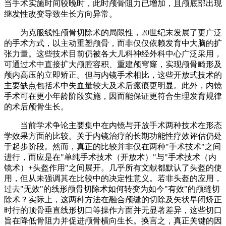
当手术实施时间较晚时，此时颅骨阻力已增加，且颅底部出现
继发性改变导致生长方向异常。
为克服线性颅骨切除术的局限性，20世纪末发展了更广泛
的手术方式，以主动重塑颅骨，而非仅仅依赖发育中大脑的扩
张力量。这些技术目前仍被各大儿科神经外科中心广泛采用，
可通过术中直接扩大颅腔容积、重建颅穹窿，实现颅骨畸形及
颅内高压的立即矫正。但与内镜手术相比，这些开放式技术的
主要缺点包括术中失血量较大及术后瘢痕更明显。此外，内镜
手术可在更小年龄阶段实施，因而能保证更符合生理发育规律
的术后颅骨生长。
当前学术争论主要集中在内镜与开放手术两种技术在形态
学效果方面的比较。关于内镜治疗的长期功能性疗效评估仍处
于起步阶段。然而，真正的比较并非仅在两种"手术技术"之间
进行，而应是在"单纯手术技术（开放术）"与"手术技术（内
镜术）+头盔作用"之间展开。几乎所有文献都默认了头盔的使
用，但从未强调其在比较中的决定性意义。若非头盔的应用，
过去"无效"的线形颅骨切除术如何转变为如今"有效"的颅缝切
除术？实际上，这两种方法在融合颅缝的切除及矢状早闭矫正
时行的顶骨垂直线形切口等操作方面并无显著差异，这些切口
旨在降低骨阻力并促进颅骨横向生长。换言之，真正关键的因