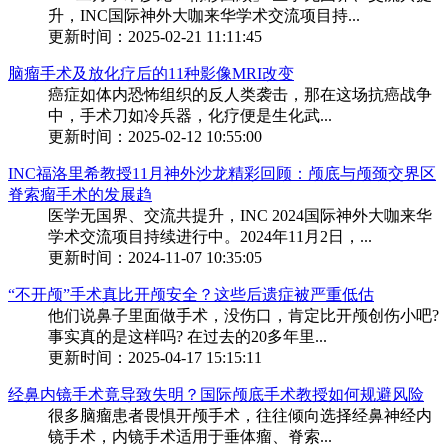
升，INC国际神外大咖来华学术交流项目持...
更新时间：2025-02-21 11:11:45
脑瘤手术及放化疗后的11种影像MRI改变
癌症如体内恐怖组织的反人类袭击，那在这场抗癌战争
中，手术刀如冷兵器，化疗便是生化武...
更新时间：2025-02-12 10:55:00
INC福洛里希教授11月神外沙龙精彩回顾：颅底与颅颈交界区
脊索瘤手术的发展趋
医学无国界、交流共提升，INC 2024国际神外大咖来华
学术交流项目持续进行中。2024年11月2日，...
更新时间：2024-11-07 10:35:05
“不开颅”手术真比开颅安全？这些后遗症被严重低估
他们说鼻子里面做手术，没伤口，肯定比开颅创伤小吧?
事实真的是这样吗? 在过去的20多年里...
更新时间：2025-04-17 15:15:11
经鼻内镜手术竟导致失明？国际颅底手术教授如何规避风险
很多脑瘤患者畏惧开颅手术，往往倾向选择经鼻神经内
镜手术，内镜手术适用于垂体瘤、脊索...