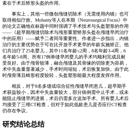
素在于术后矫形头盔的作用。
事实上，其他一些微创颅缝切除术（无需使用内镜）也可
取得相似疗效。Mohanty等人在本期《Neurosurgical Focus》中
的论文正确地在标题中同时强调了手术技术与头盔塑形的作用
——《超早期颅缝切除术与颅形重塑矫形头盔在颅缝早闭治疗
中的应用》——赋予二者同等重要性。作者进一步指出，内镜
治疗的主要优势在于可在比开放手术更早的年龄实施矫正。他
们共治疗了25名婴儿，其中11名年龄≤2周，8名年龄3-4周，6
名年龄5-8周。所有17例单缝早闭婴儿的手术均顺利完成且耐
受良好。由于颅骨较薄，融合颅缝及其骨缘的切除更为容易，
术中失血量显著减少，手术时间缩短，术后恢复加快。由于此
时颅骨薄且畸形程度较轻，头盔塑形能最大程度发挥作用。
相反，对于8名多缝或综合征性颅缝早闭患儿，超早期手
术获益较小，因术中失血量较大，部分病例需中止手术，或未
能阻止颅缝早闭进展，术后仍需多次追加手术。所有婴儿术后
均接受了三维CT检查，但对于如此低龄患儿是否应行CT检查
仍存在争议。
​研究结论总结​