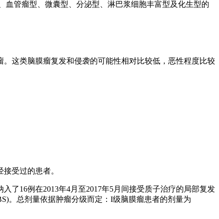
、血管瘤型、微囊型、分泌型、淋巴浆细胞丰富型及化生型的
。这类脑膜瘤复发和侵袭的可能性相对比较低，恶性程度比较
经接受过的患者。
例在2013年4月至2017年5月间接受质子治疗的局部复发
PBS)。总剂量依据肿瘤分级而定：I级脑膜瘤患者的剂量为