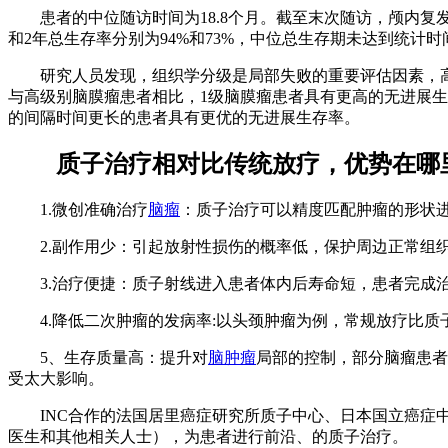
患者的中位随访时间为18.8个月。截至末次随访，颅内复发7例(
和2年总生存率分别为94%和73%，中位总生存期未达到统计时
研究人员发现，组织学分级是局部失败的重要评估因素，高级别
与高级别脑膜瘤患者相比，1级脑膜瘤患者具有更高的无进展生存率
的间隔时间更长的患者具有更优的无进展生存率。
质子治疗相对比传统放疗，优势在哪
1.微创准确治疗
脑瘤
：质子治疗可以精度匹配肿瘤的形状
2.副作用少：引起放射性损伤的概率低，保护周边正常组织
3.治疗便捷：质子射线进入患者体内后寿命短，患者完成治
4.降低二次肿瘤的发病率:以头颈肿瘤为例，常规放疗比质子治疗
5、生存质量高：提升对
脑肿瘤
局部的控制，部分脑瘤患者
受太大影响。
INC合作的法国居里癌症研究所质子中心、日本国立癌症中
医生和其他相关人士），为患者进行前沿、的质子治疗。