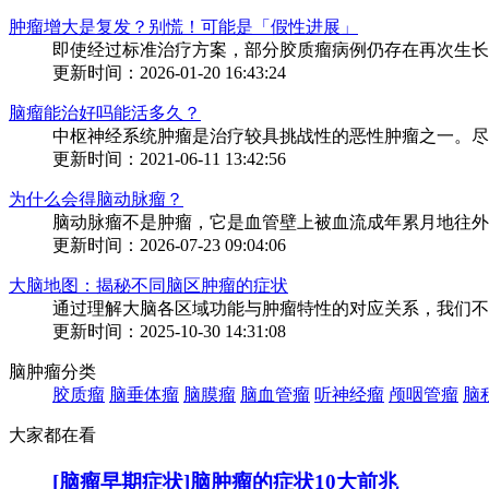
肿瘤增大是复发？别慌！可能是「假性进展」
即使经过标准治疗方案，部分胶质瘤病例仍存在再次生长的
更新时间：2026-01-20 16:43:24
脑瘤能治好吗能活多久？
中枢神经系统肿瘤是治疗较具挑战性的恶性肿瘤之一。尽管
更新时间：2021-06-11 13:42:56
为什么会得脑动脉瘤？
脑动脉瘤不是肿瘤，它是血管壁上被血流成年累月地往外顶
更新时间：2026-07-23 09:04:06
大脑地图：揭秘不同脑区肿瘤的症状
通过理解大脑各区域功能与肿瘤特性的对应关系，我们不仅
更新时间：2025-10-30 14:31:08
脑肿瘤分类
胶质瘤
脑垂体瘤
脑膜瘤
脑血管瘤
听神经瘤
颅咽管瘤
脑
大家都在看
[脑瘤早期症状]脑肿瘤的症状10大前兆