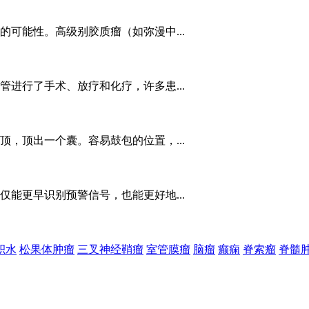
可能性。高级别胶质瘤（如弥漫中...
进行了手术、放疗和化疗，许多患...
，顶出一个囊。容易鼓包的位置，...
能更早识别预警信号，也能更好地...
积水
松果体肿瘤
三叉神经鞘瘤
室管膜瘤
脑瘤
癫痫
脊索瘤
脊髓