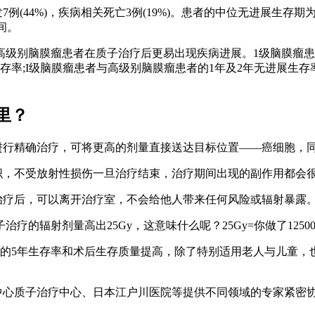
44%)，疾病相关死亡3例(19%)。患者的中位无进展生存期为2
间。
脑膜瘤患者在质子治疗后更易出现疾病进展。1级脑膜瘤患者与2
;I级脑膜瘤患者与高级别脑膜瘤患者的1年及2年无进展生存率分别为
里？
进行精确治疗，可将更高的剂量直接送达目标位置——癌细胞，
，不受放射性损伤一旦治疗结束，治疗期间出现的副作用都会
疗后，可以离开治疗室，不会给他人带来任何风险或辐射暴露
的辐射剂量高出25Gy，这意味什么呢？25Gy=你做了1250
的5年生存率和术后生存质量提高，除了特别适用老人与儿童，
心质子治疗中心、日本江户川医院等提供不同领域的专家紧密协