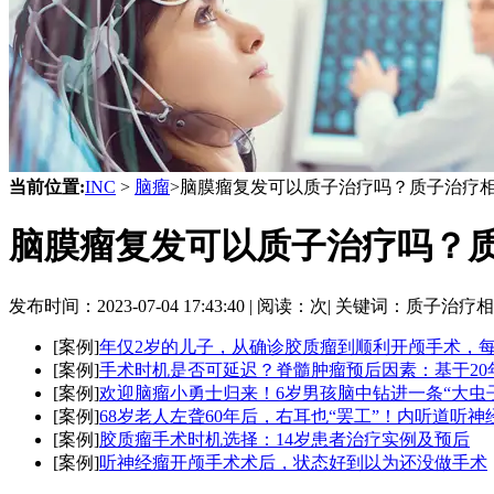
当前位置:
INC
>
脑瘤
>脑膜瘤复发可以质子治疗吗？质子治疗
脑膜瘤复发可以质子治疗吗？
发布时间：
2023-07-04 17:43:40 |
阅读：
次|
关键词：质子治疗相
[案例]
年仅2岁的儿子，从确诊胶质瘤到顺利开颅手术，
[案例]
手术时机是否可延迟？脊髓肿瘤预后因素：基于20年
[案例]
欢迎脑瘤小勇士归来！6岁男孩脑中钻进一条“大虫
[案例]
68岁老人左聋60年后，右耳也“罢工”！内听道听神
[案例]
胶质瘤手术时机选择：14岁患者治疗实例及预后
[案例]
听神经瘤开颅手术术后，状态好到以为还没做手术