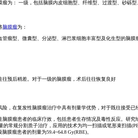
膜瘤为： 一级，包括脑膜内皮细胞型、纤维型、过渡型、砂砾型
将
脑膜瘤
为：
管瘤型、微囊型、分泌型、淋巴浆细胞丰富型及化生型的脑膜瘤
。
往预后稍差。对于一级的脑膜瘤，术后往往恢复良好
险，在复发性脑膜瘤治疗中具有剂量学优势，对于既往接受已
瘤患者的临床疗效，包括患者生存情况及毒性反应。研究纳入了16
)分次剂量的常规分割质子治疗，应用的技术为均一扫描或笔形束扫描(
III级脑膜瘤患者的剂量为59.4~64.8 Gy(RBE)。