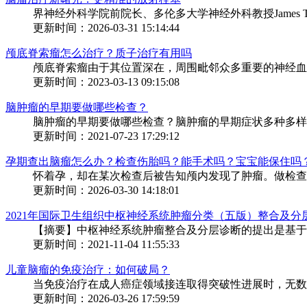
界神经外科学院前院长、多伦多大学神经外科教授James T.
更新时间：2026-03-31 15:14:44
颅底脊索瘤怎么治疗？质子治疗有用吗
颅底脊索瘤由于其位置深在，周围毗邻众多重要的神经血管
更新时间：2023-03-13 09:15:08
脑肿瘤的早期要做哪些检查？
脑肿瘤的早期要做哪些检查？脑肿瘤的早期症状多种多样，
更新时间：2021-07-23 17:29:12
孕期查出脑瘤怎么办？检查伤胎吗？能手术吗？宝宝能保住吗
怀着孕，却在某次检查后被告知颅内发现了肿瘤。做检查会
更新时间：2026-03-30 14:18:01
2021年国际卫生组织中枢神经系统肿瘤分类（五版）整合及分
【摘要】中枢神经系统肿瘤整合及分层诊断的提出是基于分
更新时间：2021-11-04 11:55:33
儿童脑瘤的免疫治疗：如何破局？
当免疫治疗在成人癌症领域接连取得突破性进展时，无数儿
更新时间：2026-03-26 17:59:59