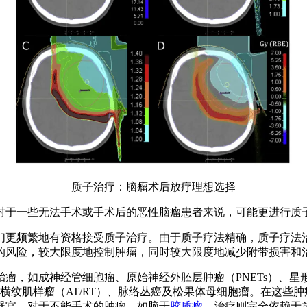
质子治疗：脑瘤术后放疗理想选择
于一些无法手术或手术后的恶性脑瘤患者来说，可能更进行质
更频繁地有资格接受质子治疗。由于质子疗法精确，质子疗法治
的风险，较大限度地控制肿瘤，同时较大限度地减少附带损害和
，如成神经管细胞瘤、原始神经外胚层肿瘤（PNETs）、星
/横纹肌样瘤（AT/RT）、脉络丛癌及松果体母细胞瘤。在这些
器官。对于不能手术的肿瘤，如脑干
胶质瘤
，治疗则完全依赖于