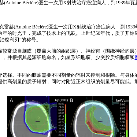
 Béclère)医生一次用X射线治疗癌症病人，到1939年瓦里安兄弟（Rus
toine Béclère)医生一次用X射线治疗癌症病人，到1939年瓦里安兄弟（
余年的时光里，完成了技术上的飞跃。上世纪50年代，质子开始
治癌利刃”的称号。
较常源自脑膜（覆盖大脑的组织层）、神经鞘（围绕神经的层）
），并根据其起源细胞命名，如星形细胞瘤、少突胶质细胞瘤和
选择。不同的脑瘤需要不同剂量的辐射来控制和根除。与身体的
提供高剂量的质子辐射，同时对附近正常组织的剂量尽可能低。通
。