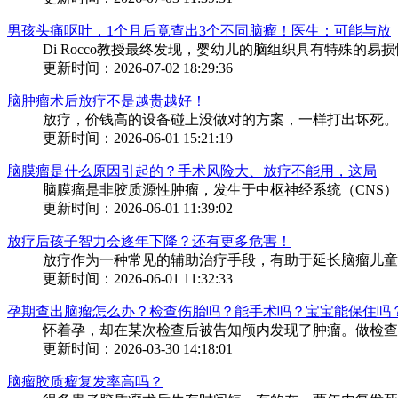
男孩头痛呕吐，1个月后竟查出3个不同脑瘤！医生：可能与放
Di Rocco教授最终发现，婴幼儿的脑组织具有特殊的易
更新时间：2026-07-02 18:29:36
脑肿瘤术后放疗不是越贵越好！
放疗，价钱高的设备碰上没做对的方案，一样打出坏死。靶
更新时间：2026-06-01 15:21:19
脑膜瘤是什么原因引起的？手术风险大、放疗不能用，这局
脑膜瘤是非胶质源性肿瘤，发生于中枢神经系统（CNS）
更新时间：2026-06-01 11:39:02
放疗后孩子智力会逐年下降？还有更多危害！
放疗作为一种常见的辅助治疗手段，有助于延长脑瘤儿童的
更新时间：2026-06-01 11:32:33
孕期查出脑瘤怎么办？检查伤胎吗？能手术吗？宝宝能保住吗
怀着孕，却在某次检查后被告知颅内发现了肿瘤。做检查会
更新时间：2026-03-30 14:18:01
脑瘤胶质瘤复发率高吗？