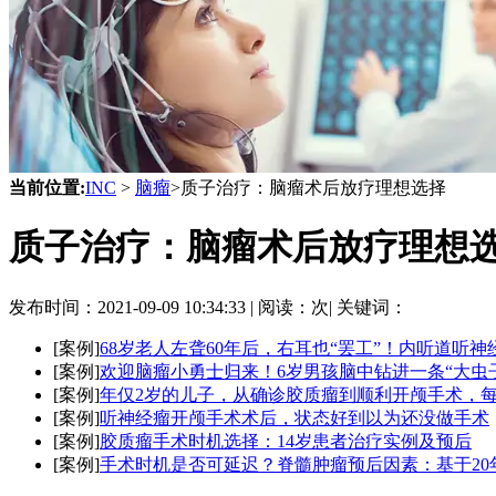
当前位置:
INC
>
脑瘤
>质子治疗：脑瘤术后放疗理想选择
质子治疗：脑瘤术后放疗理想
发布时间：
2021-09-09 10:34:33 |
阅读：
次|
关键词：
[案例]
68岁老人左聋60年后，右耳也“罢工”！内听道听神
[案例]
欢迎脑瘤小勇士归来！6岁男孩脑中钻进一条“大虫
[案例]
年仅2岁的儿子，从确诊胶质瘤到顺利开颅手术，
[案例]
听神经瘤开颅手术术后，状态好到以为还没做手术
[案例]
胶质瘤手术时机选择：14岁患者治疗实例及预后
[案例]
手术时机是否可延迟？脊髓肿瘤预后因素：基于20年