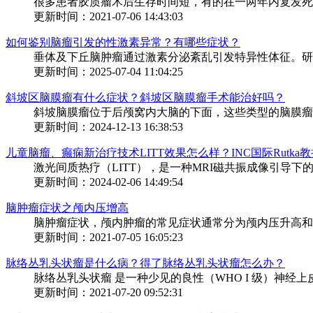
很多患者胶质瘤术后生存时间短，有的在一两年内复发死亡
更新时间：2021-07-06 14:43:03
如何鉴别脑瘤引发的性激素异常？有哪些症状？
垂体及下丘脑肿瘤通过激素分泌紊乱引发特异性体征。研究
更新时间：2025-07-04 11:04:25
斜坡区脑膜瘤有什么症状？斜坡区脑膜瘤手术能治好吗？
斜坡脑膜瘤位于后颅窝内大脑的下面，这些类型的脑膜瘤通
更新时间：2024-12-13 16:38:53
儿童脑瘤、癫痫新治疗技术LITT效果怎么样？INC国际Rutka
激光间质热疗（LITT），是一种MRI磁共振成像引导下的
更新时间：2024-02-06 14:49:54
脑肿瘤症状之颅内压增高
脑肿瘤症状，颅内肿瘤的常见症状通常分为颅内压升高和局
更新时间：2021-07-05 16:05:23
脉络丛乳头状瘤是什么病？得了脉络丛乳头状瘤怎么办？
脉络丛乳头状瘤 是一种少见的良性（WHO I 级）神经上
更新时间：2021-07-20 09:52:31