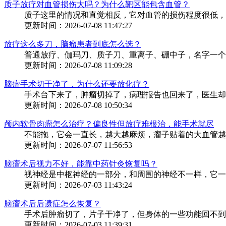
质子放疗对血管损伤大吗？为什么靶区能包含血管？
质子这里的情况和直觉相反，它对血管的损伤程度很低，靶
更新时间：2026-07-08 11:47:27
放疗这么多刀，脑瘤患者到底怎么选？
普通放疗、伽玛刀、质子刀、重离子、硼中子，名字一个比
更新时间：2026-07-08 11:09:28
脑瘤手术切干净了，为什么还要放化疗？
手术台下来了，肿瘤切掉了，病理报告也回来了，医生却说
更新时间：2026-07-08 10:50:34
颅内软骨肉瘤怎么治疗？偏良性但放疗难根治，能手术就尽
不能拖，它会一直长，越大越麻烦，瘤子贴着的大血管越多
更新时间：2026-07-07 11:56:53
脑瘤术后视力不好，能靠中药针灸恢复吗？
视神经是中枢神经的一部分，和周围的神经不一样，它一旦
更新时间：2026-07-03 11:43:24
脑瘤术后后遗症怎么恢复？
手术后肿瘤切了，片子干净了，但身体的一些功能回不到从
更新时间：2026-07-03 11:39:31