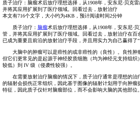
质子治疗：脑瘤术后放疗理想选择，从1908年，安东尼·贝克雷赫(Antoine
并将其应用扩展到了医疗领域。回看过去，放射治疗
本文有716个文字，大小约为4KB，预计阅读时间2分钟
质子治疗：
脑瘤
术后放疗理想选择，从1908年，安东尼·贝克雷赫(An
管，并将其应用扩展到了医疗领域。回看过去，放射治疗在百
已成为重要且前沿的放射治疗手段，并且用实力为自己赢得了“
大脑中的肿瘤可以是癌性的或非癌性的（良性）。良性肿瘤
但它们更常见的是起源于神经胶质细胞（均为神经元支持组织
较低）到 IV 级（侵袭性较强）。
在需要放射治疗脑瘤的情况下，质子治疗通常是理想的治疗
的辐射会损伤正常组织，因此基于图像的辐射计划用于向肿瘤
特征，因此质子仅针对脑瘤部位，而不会影响大脑的其他部位