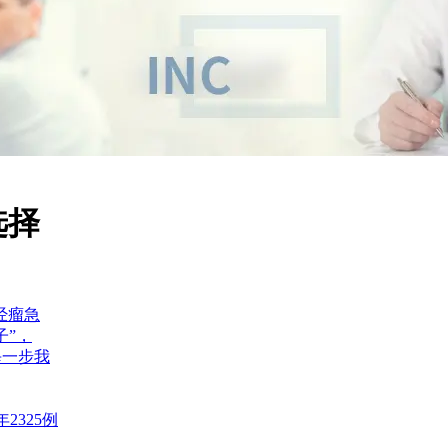
选择
经瘤急
子”，
每一步我
2325例