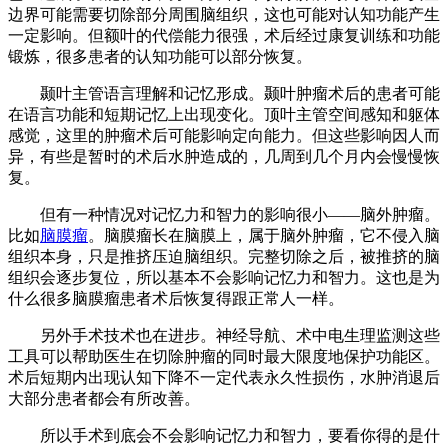
边界可能需要切除部分周围脑组织，这也可能对认知功能产生
一定影响。但额叶的代偿能力很强，术后经过康复训练和功能
锻炼，很多患者的认知功能可以部分恢复。
颞叶主管语言理解和记忆形成。颞叶肿瘤术后的患者可能
在语言功能和短期记忆上出现变化。顶叶主管空间感知和躯体
感觉，这里的肿瘤术后可能影响定向能力。但这些影响因人而
异，有些是暂时的术后水肿造成的，几周到几个月内会慢慢恢
复。
但有一种情况对记忆力和智力的影响很小——脑外肿瘤。
比如
脑膜瘤
。脑膜瘤长在脑膜上，属于脑外肿瘤，它不侵入脑
组织本身，只是推挤压迫脑组织。完整切除之后，被推挤的脑
组织会逐步复位，所以基本不会影响记忆力和智力。这也是为
什么很多脑膜瘤患者术后恢复得跟正常人一样。
另外手术技术也在进步。神经导航、术中电生理监测这些
工具可以帮助医生在切除肿瘤的同时最大限度地保护功能区。
术后短期内出现认知下降不一定代表永久性损伤，水肿消退后
大部分患者都会有所改善。
所以手术到底会不会影响记忆力和智力，要看你得的是什