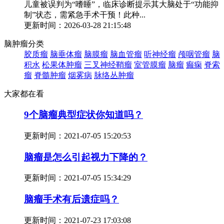
儿童被误判为“嗜睡”，临床诊断提示其大脑处于“功能抑
制”状态，需紧急手术干预！此种...
更新时间：2026-03-28 21:15:48
脑肿瘤分类
胶质瘤
脑垂体瘤
脑膜瘤
脑血管瘤
听神经瘤
颅咽管瘤
脑
积水
松果体肿瘤
三叉神经鞘瘤
室管膜瘤
脑瘤
癫痫
脊索
瘤
脊髓肿瘤
烟雾病
脉络丛肿瘤
大家都在看
9个脑瘤典型症状你知道吗？
更新时间：
2021-07-05 15:20:53
脑瘤是怎么引起视力下降的？
更新时间：
2021-07-05 15:34:29
脑瘤手术有后遗症吗？
更新时间：
2021-07-23 17:03:08