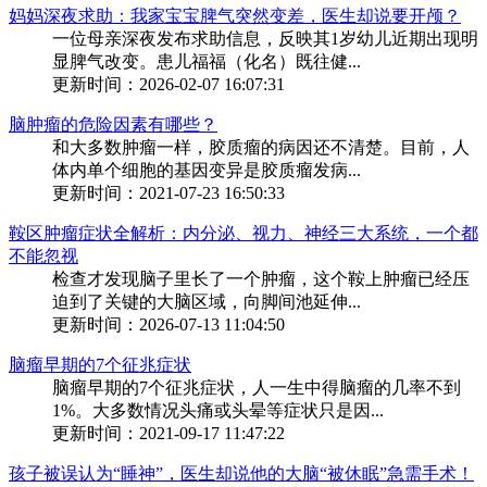
妈妈深夜求助：我家宝宝脾气突然变差，医生却说要开颅？
一位母亲深夜发布求助信息，反映其1岁幼儿近期出现明
显脾气改变。患儿福福（化名）既往健...
更新时间：2026-02-07 16:07:31
脑肿瘤的危险因素有哪些？
和大多数肿瘤一样，胶质瘤的病因还不清楚。目前，人
体内单个细胞的基因变异是胶质瘤发病...
更新时间：2021-07-23 16:50:33
鞍区肿瘤症状全解析：内分泌、视力、神经三大系统，一个都
不能忽视
检查才发现脑子里长了一个肿瘤，这个鞍上肿瘤已经压
迫到了关键的大脑区域，向脚间池延伸...
更新时间：2026-07-13 11:04:50
脑瘤早期的7个征兆症状
脑瘤早期的7个征兆症状，人一生中得脑瘤的几率不到
1%。大多数情况头痛或头晕等症状只是因...
更新时间：2021-09-17 11:47:22
孩子被误认为“睡神”，医生却说他的大脑“被休眠”急需手术！