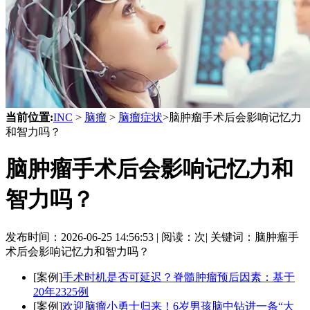
当前位置:
INC
>
脑瘤
>
脑瘤症状
>脑肿瘤手术后会影响记忆力
和智力吗？
脑肿瘤手术后会影响记忆力和
智力吗？
发布时间：
2026-06-25 14:56:53 |
阅读：
次|
关键词：脑肿瘤手
术后会影响记忆力和智力吗？
[案例]
手术时机是否可延迟？脊髓肿瘤预后因素：基于
20年2325例
[案例]
欢迎脑瘤小勇士归来！6岁男孩脑中钻进一条“大