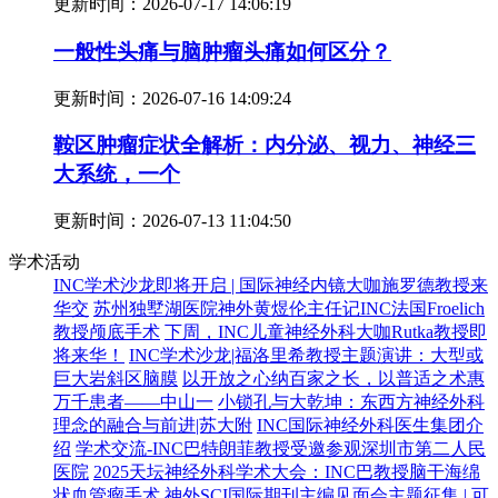
更新时间：
2026-07-17 14:06:19
一般性头痛与脑肿瘤头痛如何区分？
更新时间：
2026-07-16 14:09:24
鞍区肿瘤症状全解析：内分泌、视力、神经三
大系统，一个
更新时间：
2026-07-13 11:04:50
学术活动
INC学术沙龙即将开启 | 国际神经内镜大咖施罗德教授来
华交
苏州独墅湖医院神外黄煜伦主任记INC法国Froelich
教授颅底手术
下周，INC儿童神经外科大咖Rutka教授即
将来华！
INC学术沙龙|福洛里希教授主题演讲：大型或
巨大岩斜区脑膜
以开放之心纳百家之长，以普适之术惠
万千患者——中山一
小锁孔与大乾坤：东西方神经外科
理念的融合与前进|苏大附
INC国际神经外科医生集团介
绍
学术交流-INC巴特朗菲教授受邀参观深圳市第二人民
医院
2025天坛神经外科学术大会：INC巴教授脑干海绵
状血管瘤手术
神外SCI国际期刊主编见面会主题征集 | 可