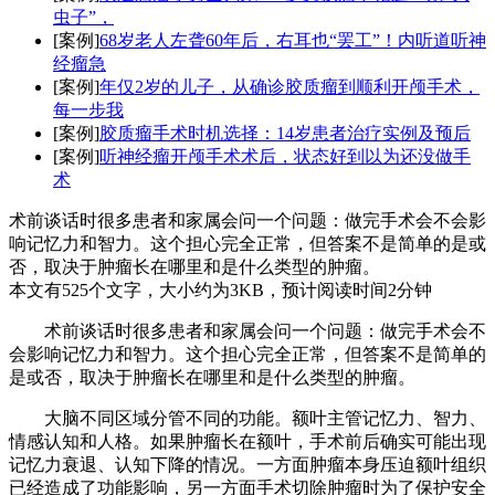
虫子”，
[案例]
68岁老人左聋60年后，右耳也“罢工”！内听道听神
经瘤急
[案例]
年仅2岁的儿子，从确诊胶质瘤到顺利开颅手术，
每一步我
[案例]
胶质瘤手术时机选择：14岁患者治疗实例及预后
[案例]
听神经瘤开颅手术术后，状态好到以为还没做手
术
术前谈话时很多患者和家属会问一个问题：做完手术会不会影
响记忆力和智力。这个担心完全正常，但答案不是简单的是或
否，取决于肿瘤长在哪里和是什么类型的肿瘤。
本文有525个文字，大小约为3KB，预计阅读时间2分钟
术前谈话时很多患者和家属会问一个问题：做完手术会不
会影响记忆力和智力。这个担心完全正常，但答案不是简单的
是或否，取决于肿瘤长在哪里和是什么类型的肿瘤。
大脑不同区域分管不同的功能。额叶主管记忆力、智力、
情感认知和人格。如果肿瘤长在额叶，手术前后确实可能出现
记忆力衰退、认知下降的情况。一方面肿瘤本身压迫额叶组织
已经造成了功能影响，另一方面手术切除肿瘤时为了保护安全