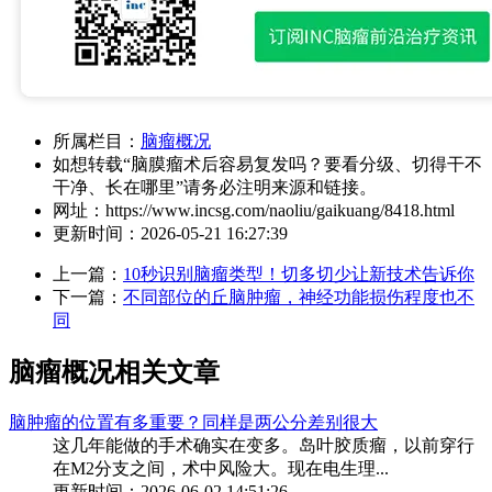
所属栏目：
脑瘤概况
如想转载“脑膜瘤术后容易复发吗？要看分级、切得干不
干净、长在哪里”请务必注明来源和链接。
网址：
https://www.incsg.com/naoliu/gaikuang/8418.html
更新时间：
2026-05-21 16:27:39
上一篇：
10秒识别脑瘤类型！切多切少让新技术告诉你
下一篇：
不同部位的丘脑肿瘤，神经功能损伤程度也不
同
脑瘤概况相关文章
脑肿瘤的位置有多重要？同样是两公分差别很大
这几年能做的手术确实在变多。岛叶胶质瘤，以前穿行
在M2分支之间，术中风险大。现在电生理...
更新时间：2026-06-02 14:51:26