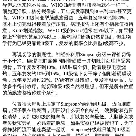
异但总体来说不算高。WHO II级非典型脑膜瘤就不一样了，
细胞更活跃，核分裂像多，五年复发率跳到30%到40%甚至更
高。WHO III级间变型脑膜瘤最凶，五年复发率50%到80%，
基本上切完就得接着放疗压着。病理报告上还有个指标值得留
意，Ki-67增殖指数。WHO I级的Ki-67通常在5%以下，如果报
告上写着8%甚至10%以上，虽然病理诊断仍然是I级，但生物
学行为已经更靠近II级了，复发的概率会比典型I级高不少。
再说切除的彻底性。神经外科用Simpson分级来评价切得
干不干净。I级是把肿瘤连同附着硬膜一并切除并处理掉受累
颅骨，五年复发不到10%。II级肿瘤全切、附着硬膜电凝烧
灼，五年复发约10%到15%。III级镜下切干净了但附着硬膜没
动，五年复发超过20%。IV级有肉眼残留，复发率就更高，后
续多半得补放疗。能切到I级II级当然最理想，但不是所有位置
的脑膜瘤都给你这个条件。
位置很大程度上决定了Simpson分级能到几级。凸面脑膜
瘤，瘤子趴在脑表面，周围没什么要命的结构，硬膜附着范围
也清楚，切到I级II级的概率高，所以复发率最低。大脑镰旁或
者矢状窦旁的，紧贴着静脉窦，如果窦壁已经被侵犯了，为了
保静脉回流不能连窦壁一起切，Simpson分级就只能到III级甚
至IV级。颅底的难度又上了一层，蝶骨嵴、鞍结节、岩斜