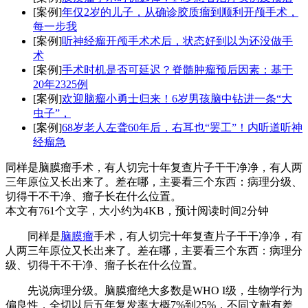
[案例]
年仅2岁的儿子，从确诊胶质瘤到顺利开颅手术，
每一步我
[案例]
听神经瘤开颅手术术后，状态好到以为还没做手
术
[案例]
手术时机是否可延迟？脊髓肿瘤预后因素：基于
20年2325例
[案例]
欢迎脑瘤小勇士归来！6岁男孩脑中钻进一条“大
虫子”，
[案例]
68岁老人左聋60年后，右耳也“罢工”！内听道听神
经瘤急
同样是脑膜瘤手术，有人切完十年复查片子干干净净，有人两
三年原位又长出来了。差在哪，主要看三个东西：病理分级、
切得干不干净、瘤子长在什么位置。
本文有761个文字，大小约为4KB，预计阅读时间2分钟
同样是
脑膜瘤
手术，有人切完十年复查片子干干净净，有
人两三年原位又长出来了。差在哪，主要看三个东西：病理分
级、切得干不干净、瘤子长在什么位置。
先说病理分级。脑膜瘤绝大多数是WHO I级，生物学行为
偏良性，全切以后五年复发率大概7%到25%，不同文献有差