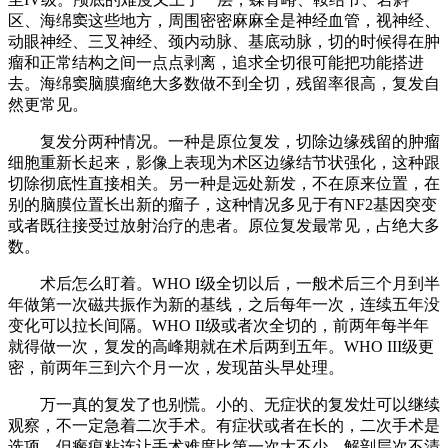
区、海绵窦这些地方，周围密密麻麻全是神经血管，视神经、
动眼神经、三叉神经、颈内动脉、基底动脉，切的时候得在肿
瘤和正常结构之间一点点剥离，追求全切很可能把功能搭进
去。海绵窦脑膜瘤绝大多数做不到全切，残留率很高，复发自
然更常见。
复发分两种情况。一种是原位复发，切除边缘残留的肿瘤
细胞重新长起来，影像上表现为术区边缘结节状强化，这种跟
切除彻底性直接相关。另一种是远处新发，不在原来位置，在
别的脑膜位置长出新的瘤子，这种情况多见于有NF2基因突变
或者既往接受过放射治疗的患者。原位复发最常见，占绝大多
数。
术后怎么盯着。WHO I级全切以后，一般术后三个月到半
年做第一次磁共振作为新的基线，之后每年一次，连续五年没
变化可以拉长间隔。WHO II级或者次全切的，前两年每半年
就得做一次，复发的高峰期就在术后两到五年。WHO III级更
密，前两年三到六个月一次，发现苗头早处理。
万一真的复发了也别慌。小的、无症状的复发灶可以继续
观察，不一定急着二次手术。有症状或者在长的，二次手术是
选项，但瘢痕粘连让手术难度比第一次大不少，解剖层次不清