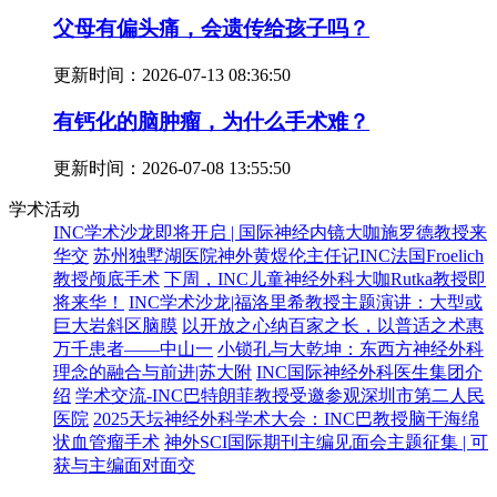
父母有偏头痛，会遗传给孩子吗？
更新时间：
2026-07-13 08:36:50
有钙化的脑肿瘤，为什么手术难？
更新时间：
2026-07-08 13:55:50
学术活动
INC学术沙龙即将开启 | 国际神经内镜大咖施罗德教授来
华交
苏州独墅湖医院神外黄煜伦主任记INC法国Froelich
教授颅底手术
下周，INC儿童神经外科大咖Rutka教授即
将来华！
INC学术沙龙|福洛里希教授主题演讲：大型或
巨大岩斜区脑膜
以开放之心纳百家之长，以普适之术惠
万千患者——中山一
小锁孔与大乾坤：东西方神经外科
理念的融合与前进|苏大附
INC国际神经外科医生集团介
绍
学术交流-INC巴特朗菲教授受邀参观深圳市第二人民
医院
2025天坛神经外科学术大会：INC巴教授脑干海绵
状血管瘤手术
神外SCI国际期刊主编见面会主题征集 | 可
获与主编面对面交