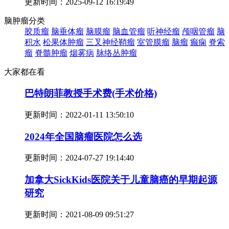
更新时间：2025-09-12 16:19:49
脑肿瘤分类
胶质瘤
脑垂体瘤
脑膜瘤
脑血管瘤
听神经瘤
颅咽管瘤
脑
积水
松果体肿瘤
三叉神经鞘瘤
室管膜瘤
脑瘤
癫痫
脊索
瘤
脊髓肿瘤
烟雾病
脉络丛肿瘤
大家都在看
巴特朗菲教授手术费(手术价格)
更新时间：
2022-01-11 13:50:10
2024年全国脑瘤医院怎么选
更新时间：
2024-07-27 19:14:40
加拿大SickKids医院关于儿童脑癌的早期起源
研究
更新时间：
2021-08-09 09:51:27