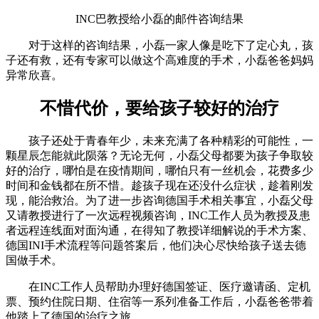
INC巴教授给小磊的邮件咨询结果
对于这样的咨询结果，小磊一家人像是吃下了定心丸，孩
子还有救，还有专家可以做这个高难度的手术，小磊爸爸妈妈
异常欣喜。
不惜代价，要给孩子较好的治疗
孩子还处于青春年少，未来充满了各种精彩的可能性，一
颗星辰怎能就此陨落？无论无何，小磊父母都要为孩子争取较
好的治疗，哪怕是在疫情期间，哪怕只有一丝机会，花费多少
时间和金钱都在所不惜。趁孩子现在还没什么症状，趁着刚发
现，能治救治。为了进一步咨询德国手术相关事宜，小磊父母
又请教授进行了一次远程视频咨询，INC工作人员为教授及患
者远程连线面对面沟通，在得知了教授详细解说的手术方案、
德国INI手术流程等问题答案后，他们决心尽快给孩子送去德
国做手术。
在INC工作人员帮助办理好德国签证、医疗邀请函、定机
票、预约住院日期、住宿等一系列准备工作后，小磊爸爸带着
他踏上了德国的治疗之旅。