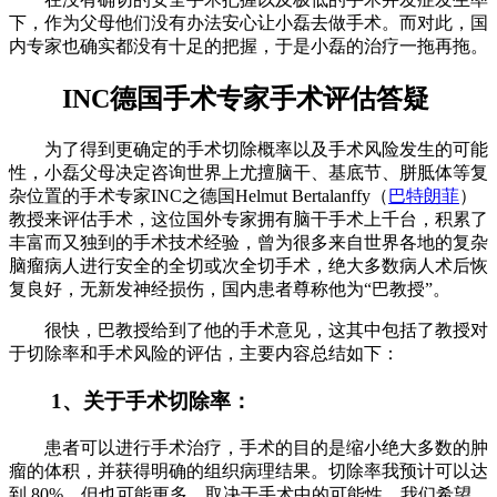
下，作为父母他们没有办法安心让小磊去做手术。而对此，国
内专家也确实都没有十足的把握，于是小磊的治疗一拖再拖。
INC德国手术专家手术评估答疑
为了得到更确定的手术切除概率以及手术风险发生的可能
性，小磊父母决定咨询世界上尤擅脑干、基底节、胼胝体等复
杂位置的手术专家INC之德国Helmut Bertalanffy（
巴特朗菲
）
教授来评估手术，这位国外专家拥有脑干手术上千台，积累了
丰富而又独到的手术技术经验，曾为很多来自世界各地的复杂
脑瘤病人进行安全的全切或次全切手术，绝大多数病人术后恢
复良好，无新发神经损伤，国内患者尊称他为“巴教授”。
很快，巴教授给到了他的手术意见，这其中包括了教授对
于切除率和手术风险的评估，主要内容总结如下：
1、关于手术切除率：
患者可以进行手术治疗，手术的目的是缩小绝大多数的肿
瘤的体积，并获得明确的组织病理结果。切除率我预计可以达
到 80%，但也可能更多，取决于手术中的可能性。我们希望