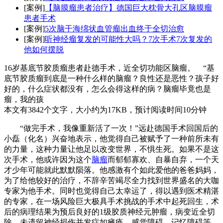
[案例]
【脑膜瘤患者治疗】德国巨大枕骨大孔区脑膜瘤
患者手术
[案例]
5次脑干海绵状血管瘤出血终于全切治愈
[案例]
听神经瘤复发的可能性大吗？7次手术7次复发的
他如何摆脱
16岁基底节胶质瘤患者赴德手术，近全切功能区脑瘤。 “基
底节胶质瘤到底是一种什么样的脑瘤？良性还是恶性？孩子好
好的，什么症状都没有，怎么会得这样的病？脑瘤毕竟也是
瘤，我的孩
本文有3842个文字，大小约为17KB，预计阅读时间10分钟
“做完手术，我像重新活了一次！”远赴德国手术回国后的
小磊（化名）兴奋地表示，他觉得自己被赋予了一种前所未有
的力量，这种力量让他足以改变世界，不惧生死。如果不是这
次手术，他或许因为这个
脑瘤
而郁郁寡欢、自暴自弃，一个天
才少年可能就此默默陨落。他感激有个如此爱他的爸爸妈妈，
为了给他较好的治疗，不辞辛苦竭尽全力找到世界盛名的大咖
专家为他手术。同时也觉得自己太幸运了，得以遇到医术精湛
的专家，在一场风险巨大极具手术挑战的手术中起死回生，术
后的病理结果为预后良好的1级胶质神经元肿瘤，病变近全切
除，未遗留神经损伤并发症如瘫痪、感觉障碍、记忆障碍等，