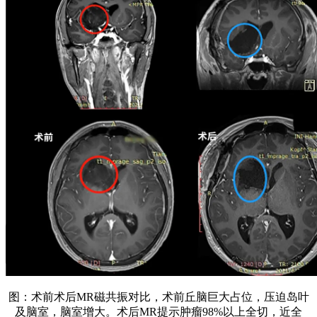
图：术前术后MR磁共振对比，术前丘脑巨大占位，压迫岛叶
及脑室，脑室增大。术后MR提示肿瘤98%以上全切，近全