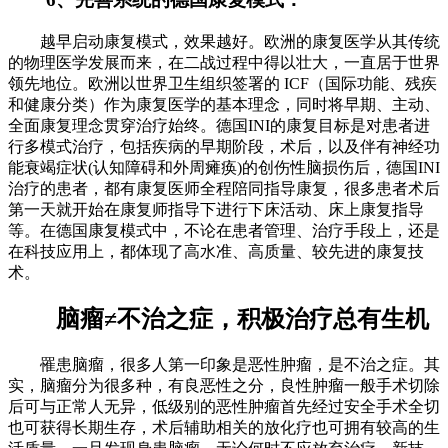
越早启动康复模式，效果越好。欧洲的康复医学从其传统
的物理医学发展而来，在二战过程中得以壮大，一直居于世界
领先地位。欧洲以世界卫生组织签署的 ICF（国际功能、残疾
和健康分类）作为康复医学的基本理念，同时将早期、主动、
全面康复理念贯穿治疗始终。德国INI的康复目标是对患者进
行多模式治疗，包括疾病的早期阶段，术后，以及伴有神经功
能衰竭症状(认知障碍和外周瘫痪)的创伤性脑损伤后，德国INI
治疗的患者，都有康复医师全程陪同指导康复，很多患者术后
第一天就开始在康复师指导下进行下床活动、床上康复指导
等。在德国康复模式中，不论在患者管理、治疗手段上，还是
在科技应用上，都体现了高水准、高质量、较先进的康复技
术。
脑瘤≠不治之症，积极治疗总有生机
罹患脑瘤，很多人第一印象是恶性肿瘤，是不治之症。其
实，脑瘤分为很多种，有良恶性之分，良性肿瘤一般手术切除
后可与正常人无异，低级别的恶性肿瘤首先经过安全手术全切
也可获得长期生存，术后辅助相关的放化疗也可拥有较高的生