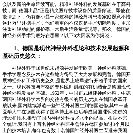
会以及新的生命延续可能。精准神经外科的发展基础在于高科
技，而“德国出品”正是精尖医疗技术设备的质量保证。即使在
疫情之下，仍有像小磊一家这样的神经外科患者家庭愿意不惜
远赴万里赴德手术，他们看重的不仅仅是手术切除程度，更加
注重神经功能的保护率、术后生活质量情况等。那么，德国的
神经外科手术到底好在哪里？以下6大因素为你揭晓：
1、德国是现代神经外科理论和技术发展起源和
基础历史悠久：
神经外科于18世纪末起源并发展于欧美，神经外科基础、
手术学理念及技术在这些地方得到了大力发展和完善。德国开
展神经外科工作历史悠久,是世界上较早进行开颅手术的国家
之一。现代科技与严格的专科医师训练的有机结合是德国现代
神经外科发展的基础。1952年，中国正式组建神经外科，中德
两国神经外科学术界的交往有很长的历史,尤其在我国改革开
放以来,国内陆续派遣一些神经外科医生到德国进修,其中一些
医学大牛在德国获得了医学博土学位后学成回国,带冋先进的
理念和技术,推动了国内神经外科技术水平的提高。根据不完
全统计,我国有上百名神经外科医生曾经在德国参加过3个月以
上的技术培训,每年也有数十名德国神经外科医生应邀来我国