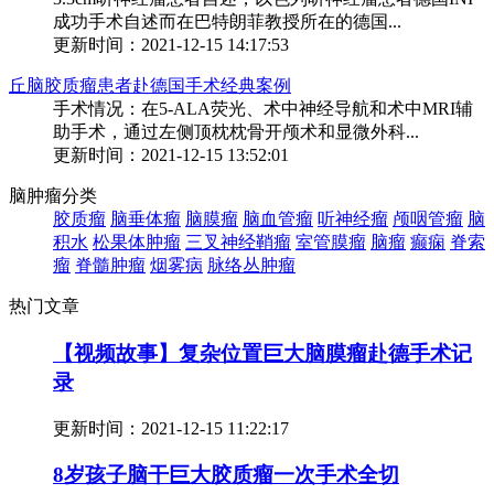
成功手术自述而在巴特朗菲教授所在的德国...
更新时间：2021-12-15 14:17:53
丘脑胶质瘤患者赴德国手术经典案例
手术情况：在5-ALA荧光、术中神经导航和术中MRI辅
助手术，通过左侧顶枕枕骨开颅术和显微外科...
更新时间：2021-12-15 13:52:01
脑肿瘤分类
胶质瘤
脑垂体瘤
脑膜瘤
脑血管瘤
听神经瘤
颅咽管瘤
脑
积水
松果体肿瘤
三叉神经鞘瘤
室管膜瘤
脑瘤
癫痫
脊索
瘤
脊髓肿瘤
烟雾病
脉络丛肿瘤
热门文章
【视频故事】复杂位置巨大脑膜瘤赴德手术记
录
更新时间：
2021-12-15 11:22:17
8岁孩子脑干巨大胶质瘤一次手术全切