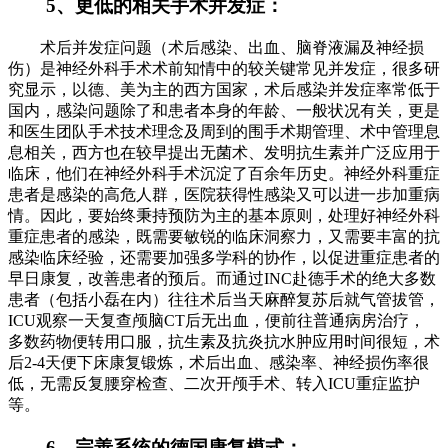
5、更低的相关手术并发症：
术后并发症问题（术后感染、出血、脑脊液漏及神经损
伤）是神经外科手术术前知情中的较关键常见并发症，很多研
究显示，以德、美为主的西方国家，术后感染并发症率常低于
国内，感染问题除了和患者本身的年龄、一般状况有关，更是
和医生团队手术技术理念及周到的围手术期管理、术中管理息
息相关，西方也在较早提出无菌术、发明抗生素并广泛应用于
临床，他们在神经外科手术沉淀了百余年历史。神经外科重症
患者是感染的高危人群，医院获得性感染又可以进一步加重病
情。因此，要始终秉持预防为主的基本原则，处理好神经外科
重症患者的感染，既需要敏锐的临床洞察力，又需要丰富的抗
感染临床经验，还需要加强多学科的协作，以促进重症患者的
早日康复，改善患者的预后。而通过INC赴德手术的绝大多数
患者（包括小磊在内）往往术后当天麻醉复苏后就气管拔管，
ICU观察一天复查颅脑CT后无出血，便前往普通病房治疗，
多数药物便转用口服，抗生素及抗炎抗水肿应用时间很短，术
后2-4天便下床康复锻炼，术后出血、感染率、神经损伤率很
低，无需反复腰穿检查、二次开颅手术、转入ICU重症监护
等。
6、完善系统的德国康复模式：