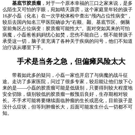
基底节胶质瘤
，对于一个原本幸福的三口之家来说，是多
么陌生又可怕的字眼，宛如晴天霹雳，这个家庭里年轻的孩子
16岁小磊（化名）在一次学校体检中查出“颅内占位性病变”，
较后去国内知名三甲医院确诊为“右额、颞、基底节区、侧脑
室前角区占位病变：胶质瘤可能性大”。面对突如其来的可怕
病魔，小磊爸爸妈妈忧心如焚，悲伤不能自已，恨不能替孩子
承受这一切，脑子里充满了各种关于疾病的问号，他们不知道
治疗该从哪里下手。
手术是当务之急，但偏瘫风险太大
带着如此多的疑问，小磊一家也开启了与病魔的战斗征
途。走访了多家医院，问过了很多专家，较后能让他们放下心
来的是——小磊的胶质瘤可能是低级别，只要得到较大程度地
安全切除，级别较低的胶质瘤一般预后良好，生存期相对较
长。不手术可能将要继续面临肿瘤的生长或恶化，目前孩子是
没什么症状，但等到肿瘤长大，后面可能发生什么一切都不可
知。