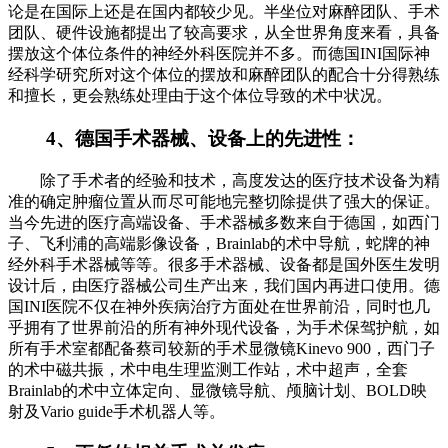
论是在国际上还是在国内都较少见。半坐位对麻醉团队、手术
团队、硬件设施都提出了较高要求，从全世界角度来看，具备
摆放这个体位条件的神经外科医院并不多。而德国INI国际神
经科学研究所对这个体位的摆放和麻醉团队的配合十分得熟练
和擅长，更会熟练处理由于这个体位导致的术中状况。
4、德国手术器械、设备上的先进性：
除了手术者的经验和技术，高度发达的医疗技术设备为精
准的确定肿瘤位置从而尽可能地完整切除提供了强大的保证。
当今先进的医疗高端设备、手术器械多数来自于德国，如西门
子、飞利浦的高端影像设备，Brainlab的术中导航，蛇牌的神
经外科手术器械等等。很多手术器械、设备都是国外医生发明
设计后，由医疗器械公司生产出来，我们国内再进口使用。德
国INI医院不仅在神外疾病治疗方面处在世界前沿，同时也几
乎拥有了世界前沿的所有神外现代设备，为手术保驾护航，如
所有手术室都配备蔡司较新的手术显微镜Kinevo 900，西门子
的术中磁共振，术中电生理监测工作站，术中超声，全套
Brainlab的术中立体定向、显微镜导航、颅脑计划、BOLD映
射及Vario guide手术机器人等。