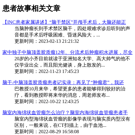
患者故事相关文章
【INC患者家属讲述】“脑干禁区”开颅手术后，大脑还能正
当脑肿瘤长到手术禁区脑干，四处艰难求诊后听到的声
音都是手术后呼吸困难、昏迷风险大，...
更新时间：2023-02-13 21:21:32
家中独子中脑顶盖胶质瘤12年、分流术后肿瘤积水进展，尽全
20岁的小齐目前就读于亚洲知名大学、高大帅气的他不
仅学业出众，而且阳光健谈，身上散发的...
更新时间：2022-11-23 17:45:23
脑干-中脑顶盖胶质瘤患者记实录：再见了“肿瘤君”，我还
巴教授10月来华，希望更多的患者能够得到较好的治
疗，看到教授即将来华的消息，周老师发布...
更新时间：2022-10-22 12:43:25
脑室内海绵状血管瘤怎么治疗？脑室内海绵状血管瘤患者手
脑室内型海绵状血管瘤的影像学表现与脑实质内型没有
区别，一般来说，在CT扫描上，由于血池...
更新时间：2022-08-29 16:58:08