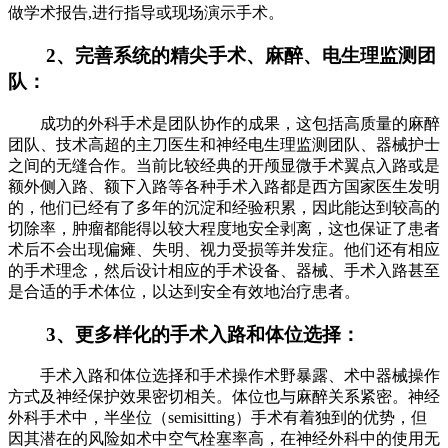
做学术报告,进行指导或现场演示手术。
2、完善系统的精尖手术、麻醉、电生理监测团
队：
成功的外科手术是团队协作的成果，这包括高质量的麻醉
团队、技术高超的主刀医生和神经电生理监测团队、器械护士
之间的无缝合作。当前比较经典的开颅显微手术翼点入路或是
额外侧入路、额下入路等各种手术入路都是西方国家医生发明
的，他们已经有了多年的沉淀和经验积累，因此能达到较高的
切除率，肿瘤都能得以较大程度地安全剥离，这也保证了患者
术后不会出现偏瘫、失明、视力受损等并发症。他们还有相应
的手术理念，然后设计相应的手术设备、器械、手术入路甚至
是合适的手术体位，以达到安全有效地治疗患者。
3、更多样化的手术入路和体位选择：
手术入路和体位选择和手术操作术野暴露、术中器械操作
方式及神经保护效果密切相关。体位也与麻醉关系紧密。神经
外科手术中，半坐位（semisitting）手术有着独到的优势，但
因其潜在的风险如术中空气栓塞率高，在神经外科中的使用无