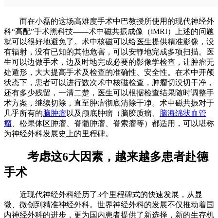
而在小磊的这场高难度手术中巴教授所使用的现代神经外
科“高配”手术黑科技——术中磁共振成像（iMRI）上述的问题
就可以很好地避免了。术中核磁可以给医生提供精准影像，没
有辐射，没有已知的其他危害，可以安静地完成多项扫描。医
生可以边做手术，边及时地完成必要的影像学检查，让肿瘤无
处遁形，大大提高手术及检查的准确性、安全性。在术中开颅
状态下，患者可以进行数次术中核磁检查，肿瘤切没切干净，
还有多少残留，一清二楚，医生可以根据检查结果随时调整手
术方案，继续切除，直至肿瘤彻底清除干净。术中磁共振对于
几乎所有的
脑肿瘤
以及颅底肿瘤（脑胶质瘤、
脑海绵状血管
瘤
、松果体区肿瘤、脊髓肿瘤、脊索瘤等）都适用，可以堪称
为神经外科发展史上的里程碑。
考虑这6大因素，越来越多患者赴德
手术
近现代神经外科经历了3个里程碑式的快速发展，从显
微、微创到精准神经外科。世界神经外科的发展不仅推动着国
内神经外科的进步，更为国内患者提供了新选择，新的生存机