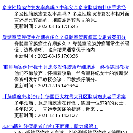
多发性脑膜瘤复发率高吗？中年父亲多发脑膜瘤赴德手术经
多发性脑膜瘤复发率高吗？ 多发性脑膜瘤复发率相对而
言还是比较高的。脑膜瘤是较常见的原...
更新时间：2022-08-16 17:15:45
脊髓室管膜瘤生存期有多久？脊髓室管膜瘤真实患者案例分
脊髓室管膜瘤生存期多久？ 脊髓室管膜肿瘤通常生长缓
慢，边界清晰。临床结果通常优于颅内...
更新时间：2022-08-15 17:03:36
[脑肿瘤案例]怀胎七月患多发性胶质母细胞瘤，终得德国教授
他们不愿放弃，怀揣着较后一丝希望将纪女士的较新影
像资料发给巴教授会诊，巴教授仔细分...
更新时间：2021-12-15 14:26:54
【脑膜瘤患者治疗】德国巨大枕骨大孔区脑膜瘤患者手术案
多年颈痛，竟是脑膜瘤在作怪，德国一位57岁的女士，
多年以来，一直饱受颈痛的折磨，近来，...
更新时间：2021-12-15 14:21:27
3.3cm听神经瘤患者自述 | 不面瘫，听力保留！
3.3cm听神经瘤患者自述，以色列听神经瘤患者德国INI