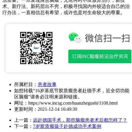
活质量。一旦发现身患脑瘤，无论何时不应放弃治疗，新技
术、新疗法、新药层出不穷，积极寻找国内外较适合自己的治
疗办法，一直相信总有希望，或许也是对生命较大的尊重。
所属栏目：
患者故事
如想转载“16岁基底节胶质瘤患者赴德手术，近全切功能
区脑瘤”请务必注明来源和链接。
网址：
https://www.incsg.com/huanzhegushi/1108.html
更新时间：
2021-12-14 16:49:30
上一篇：
远赴德国手术，那些脑瘤患者术后都怎样了？
下一篇：
7岁胶质瘤孩子赴德成功手术案例