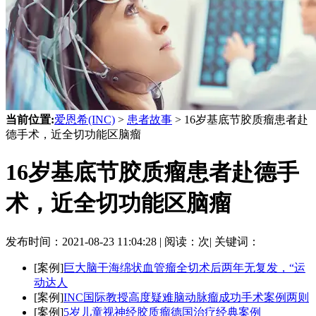
当前位置:
爱恩希(INC)
>
患者故事
> 16岁基底节胶质瘤患者赴
德手术，近全切功能区脑瘤
16岁基底节胶质瘤患者赴德手
术，近全切功能区脑瘤
发布时间：
2021-08-23 11:04:28 |
阅读：
次|
关键词：
[案例]
巨大脑干海绵状血管瘤全切术后两年无复发，“运
动达人
[案例]
INC国际教授高度疑难脑动脉瘤成功手术案例两则
[案例]
5岁儿童视神经胶质瘤德国治疗经典案例