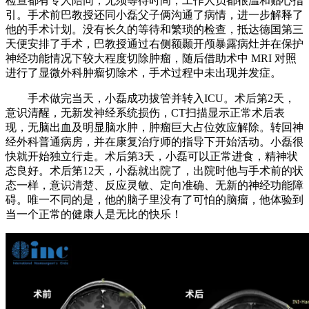
检查都有专人陪同，无须等待时间，工作人员都很温和贴心指
引。手术前巴教授还同小磊父子俩沟通了病情，进一步解释了
他的手术计划。没有长久的等待和繁琐的检查，抵达德国第三
天便安排了手术，巴教授通过右侧额颞开颅暴露病灶并在保护
神经功能情况下较大程度切除肿瘤，随后借助术中 MRI 对照
进行了显微外科肿瘤切除术，手术过程中未出现并发症。
手术做完当天，小磊成功拔管并转入ICU。术后第2天，
意识清醒，无新发神经系统损伤，CT扫描显示正常术后表
现，无脑出血及明显脑水肿，肿瘤巨大占位效应解除。转回神
经外科普通病房，并在康复治疗师的指导下开始活动。小磊很
快就开始独立行走。术后第3天，小磊可以正常进食，精神状
态良好。术后第12天，小磊就出院了，出院时他与手术前的状
态一样，意识清楚、反应灵敏、定向准确、无新的神经功能障
碍。唯一不同的是，他的脑子里没有了可怕的脑瘤，他体验到
当一个正常的健康人是无比的快乐！